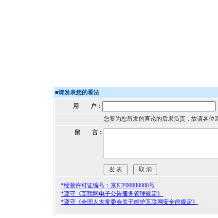
■
请发表您的看法
用 户：
您要为您所发的言论的后果负责，故请各位
留 言：
*经营许可证编号：京ICP00000008号
*遵守《互联网电子公告服务管理规定》
*遵守《全国人大常委会关于维护互联网安全的规定》