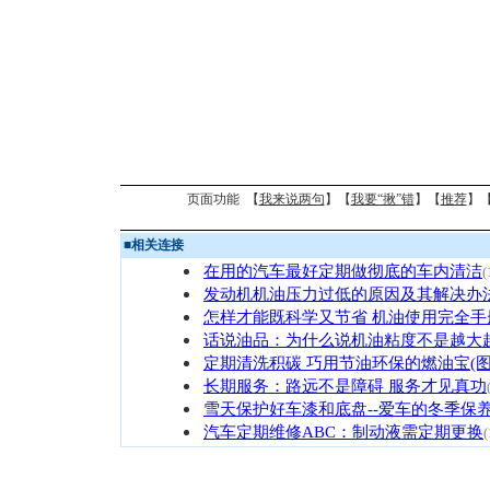
页面功能 【
我来说两句
】【
我要“揪”错
】【
推荐
】
■
相关连接
在用的汽车最好定期做彻底的车内清洁
(
发动机机油压力过低的原因及其解决办
怎样才能既科学又节省 机油使用完全手
话说油品：为什么说机油粘度不是越大
定期清洗积碳 巧用节油环保的燃油宝(图
长期服务：路远不是障碍 服务才见真功
雪天保护好车漆和底盘--爱车的冬季保
汽车定期维修ABC：制动液需定期更换
(