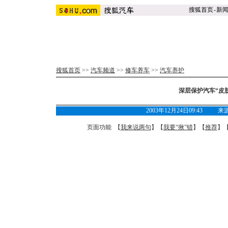
搜狐首页
-
新
搜狐首页
>>
汽车频道
>>
修车养车
>>
汽车养护
深层保护汽车“皮
2003年12月24日09:43 
页面功能 【
我来说两句
】【
我要“揪”错
】【
推荐
】