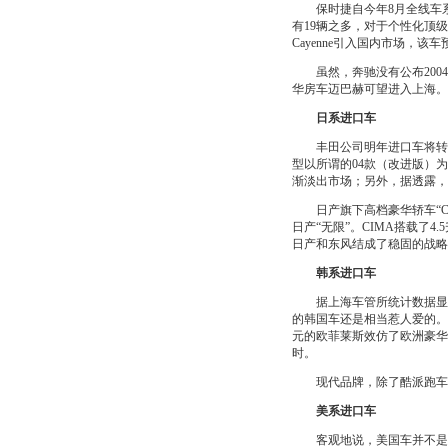
保时捷自今年8月全线车系进
有19辆之多，对于个性化顶级
Cayenne引入国内市场，该车
虽然，奔驰没有公布2004
华房车迈巴赫可望进入上海。
日系进口车
丰田公司明年进口车将转向
型以所谓的04款（改进版）
渐淡出市场；另外，据透露，
日产旗下高档豪华轿车“CI
日产“无限”。CIMA搭载了
日产和东风结成了稳固的战略
韩系进口车
据上海车管所统计数据显示
的韩国车还是相当惹人爱的。20
元的欧菲莱斯效仿了欧洲豪华轿
时。
现代品牌，除了酷派跑车2
美系进口车
客观地说，美国车并不是进口