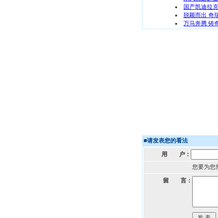
国产凯迪拉
脱颖而出 奇
万马奔腾 铸
■
请发表您的看法
用 户：
您要为您
留 言：