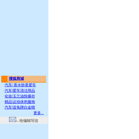
搜狐商城
·
汽车
|
香水扮香爱车
·
汽车
|
爱车清洁用品
·
化妆
|
玉兰油惊爆价
·
精品
|
运动休闲服饰
·
汽车
|
送龟牌白金蜡
更多...
-- 给编辑写信