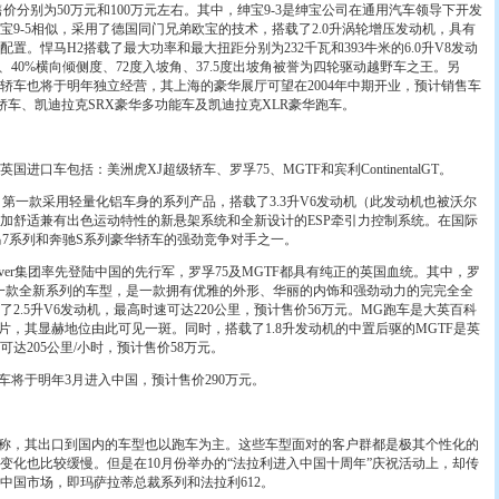
价分别为50万元和100万元左右。其中，绅宝9-3是绅宝公司在通用汽车领导下开发
宝9-5相似，采用了德国同门兄弟欧宝的技术，搭载了2.0升涡轮增压发动机，具有
置。悍马H2搭载了最大功率和最大扭距分别为232千瓦和393牛米的6.0升V8发动
、40%横向倾侧度、72度入坡角、37.5度出坡角被誉为四轮驱动越野车之王。另
轿车也将于明年独立经营，其上海的豪华展厅可望在2004年中期开业，预计销售车
S轿车、凯迪拉克SRX豪华多功能车及凯迪拉克XLR豪华跑车。
进口车包括：美洲虎XJ超级轿车、罗孚75、MGTF和宾利ContinentalGT。
一款采用轻量化铝车身的系列产品，搭载了3.3升V6发动机（此发动机也被沃尔
加舒适兼有出色运动特性的新悬架系统和全新设计的ESP牵引力控制系统。在国际
马7系列和奔驰S系列豪华轿车的强劲竞争对手之一。
er集团率先登陆中国的先行军，罗孚75及MGTF都具有纯正的英国血统。其中，罗
后的第一款全新系列的车型，是一款拥有优雅的外形、华丽的内饰和强劲动力的完完全全
了2.5升V6发动机，最高时速可达220公里，预计售价56万元。MG跑车是大英百科
片，其显赫地位由此可见一斑。同时，搭载了1.8升发动机的中置后驱的MGTF是英
达205公里/小时，预计售价58万元。
超级跑车将于明年3月进入中国，预计售价290万元。
称，其出口到国内的车型也以跑车为主。这些车型面对的客户群都是极其个性化的
变化也比较缓慢。但是在10月份举办的“法拉利进入中国十周年”庆祝活动上，却传
入中国市场，即玛萨拉蒂总裁系列和法拉利612。