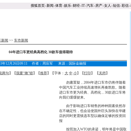
搜狐首页
-
新闻
-
体育
-
娱乐
-
财经
-
IT
-
汽车
-
房产
-
女人
-
短信
-
彩信
-
车新闻
>>
车市新闻
04年进口车更经典高档化 30款车值得期待
003年12月26日09:11 作者：周应军 来源：国际金融报
说两句
】【
我要“揪”错
】【
推荐
】【字体：
大
中
小
】【
打印
】 【
关闭
】
勿庸置疑，2004年进口车市仍将伴随着
中国汽车工业持续高速增长再奏凯歌。随着
进口车市更为经典、高档化，30款进口车将
向我们缓缓驶来。
由于影响进口车销售的种种因素依然存
在不确定性，也会迫使国外巨头加快在华建
店的同时更需慎选车型以确保足够的投资回
报
按照加入WTO的承诺，明年将是中国取