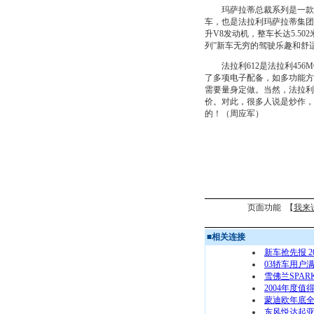
玛萨拉蒂总裁系列是一款兼
车，也是法拉利玛萨拉蒂集团内
升V8发动机，整车长达5.5
列”新车无穷的驾驶乐趣和舒
法拉利612是法拉利456M
了多项电子配备，如多功能方
需要量身定做。当然，法拉利
价。对此，很多人说是炒作，
的！（周应军）
页面功能 【
我来
■
相关连接
新车抢先报 
03轿车用户
雪佛兰SPAR
2004年度
蒙迪欧年底全
东风悦达起亚