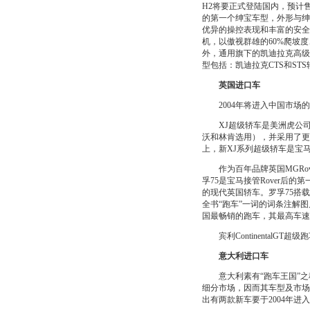
H2将要正式登陆国内，预计售
的第一个绅宝车型，外形与绅
优异的操控表现和丰富的安全配
机，以傲视群雄的60%爬坡度
外，通用旗下的凯迪拉克高级
型包括：凯迪拉克CTS和ST
英国进口车
2004年将进入中国市场的英国
XJ超级轿车是美洲虎公司第
沃和林肯选用），并采用了更
上，新XJ系列超级轿车是宝
作为百年品牌英国MGRov
孚75是宝马接管Rover
的现代英国轿车。罗孚75搭载
全书“跑车”一词的词条注解图
国最畅销的跑车，其最高车速可
宾利ContinentalGT
意大利进口车
意大利素有“跑车王国”之
细分市场，因而其车型及市场
出有两款新车要于2004年进