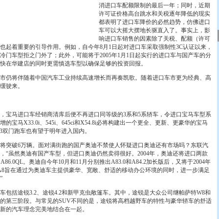
消进口车配额限制的最后一年；同时，近期
许可证价格高台跳水和关税逐年降低的现实
都表明了进口车降价的必然趋势，仿佛进口
车可以大摇大摆地长驱直入了。事实上，影
响进口车销售的因素除了关税、配额（许可
也起着重要的引导作用。例如，自今年8月1日起对进口车采取强制性3C认证以来，
冷门车型拒之门外了；此外，可能将于2005年1月1日起实行的进口车与国产车的分
快在华建店的同时更需慎选车型以确保足够的投资回报。
市仍将伴随着中国汽车工业持续高速增长而再奏凯歌。随着进口车市更为经典、高
缓缓驶来。
宝马进口车经销商清库后便不再进口同等级的3系和5系轿车，令进口宝马车型系
的宝马X33.0i、545i、645ci和X54.8i必将构建出一个更全、更新、更豪华的宝马
3双门跑车也有望于明年进入国内。
突破6万辆。面对满街跑的国产奥迪不禁使人怀疑进口奥迪还有市场吗？东联汽
，“虽然奥迪有国产车型，但进口奥迪仍然卖得很好。2004年，奥迪还将进口两款
A86.0QL。奥迪自今年10月和11月分别推出A83.0和A84.2加长版后，又将于2004年
长版A8旨在通过为奥迪车主提供豪华、宽敞、舒适的移动办公环境的同时，进一步满足
”
包括途锐3.2、途锐4.2和新甲克虫敞篷车。其中，途锐是大众公司继帕萨特W8和
的第三阶段。与常见的SUV不同的是，途锐将高档越野车的特性与豪华轿车的舒适
新的汽车理念完美地结合在一起。