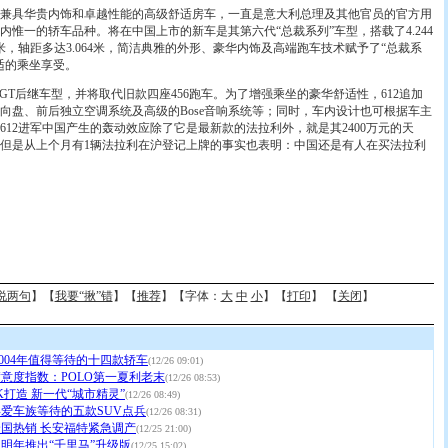
具华贵内饰和卓越性能的高级舒适房车，一直是意大利总理及其他官员的官方用
惟一的轿车品种。将在中国上市的新车是其第六代“总裁系列”车型，搭载了4.244
02米，轴距多达3.064米，简洁典雅的外形、豪华内饰及高端跑车技术赋予了“总裁系
适的乘坐享受。
GT后继车型，并将取代旧款四座456跑车。为了增强乘坐的豪华舒适性，612追加
向盘、前后独立空调系统及高级的Bose音响系统等；同时，车内设计也可根据车主
612进军中国产生的轰动效应除了它是最新款的法拉利外，就是其2400万元的天
但是从上个月有1辆法拉利在沪登记上牌的事实也表明：中国还是有人在买法拉利
说两句
】【
我要“揪”错
】【
推荐
】【字体：
大
中
小
】【
打印
】 【
关闭
】
2004年值得等待的十四款轿车
(12/26 09:01)
满意度指数：POLO第一夏利老末
(12/26 08:53)
K打造 新一代“城市精灵”
(12/26 08:49)
值得爱车族等待的五款SUV点兵
(12/26 08:31)
国热销 长安福特紧急调产
(12/25 21:00)
明年推出“千里马”升级版
(12/25 15:02)