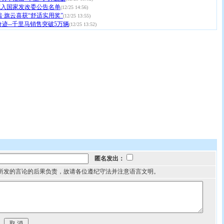
克入国家发改委公告名单
(12/25 14:56)
瑞·旗云喜获“舒适实用奖”
(12/25 13:55)
奇迹--千里马销售突破5万辆
(12/25 13:52)
匿名发出：
所发的言论的后果负责，故请各位遵纪守法并注意语言文明。