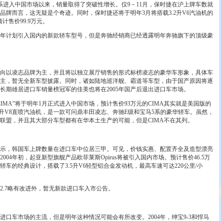
入中国市场以来，销量取得了突破性增长。仅9－11月，保时捷在沪上牌车数就
品牌而言，这无疑是个奇迹。同时，保时捷还将于明年3月将搭载3.2升V6汽油机的
预计售价99.9万元。
年计划引入国内的新款轿车型号，但是奔驰经销商已经透露明年奔驰旗下的顶级豪
以凌志品牌为主，并且将以独立展厅销售的形式标榜凌志的豪华车形象，具体车
为主，暂无全新车型披露。同时，诸如陆地巡洋舰、霸道等车型，由于国产原因将逐
长期雄居进口车销量榜冠军的佳美也将在2005年国产后退出进口车市场。
MA”将于明年1月正式进入中国市场，预计售价93万元的CIMA其实就是美国版的
4.5升V8直喷汽油机，是一款可问鼎丰田凌志、奔驰E级和宝马5系的豪华轿车。虽然，
联盟，并且其大部分车型都有在华本土生产的可能，但是CIMA不在其列。
，韩国车上牌数量在进口车中位居三甲。可见，价钱实惠、配置齐全及造型漂亮
04年初，起亚新型旗舰产品欧菲莱斯Opirus将被引入国内市场。预计售价46.5万
车的经典设计，搭载了3.5升V6轻型铝合金发动机，最高车速可达220公里/小
.7略有改进外，暂无新款进口车入市公告。
车市场的主流，但是明年这种情况可能会有所改变。2004年，绅宝9-3和悍马