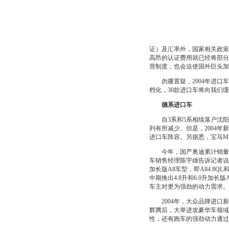
证）及汇率外，国家相关政策
高昂的认证费用就已经将部分
营制度，也会迫使国外巨头加
勿庸置疑，2004年进口车
档化，30款进口车将向我们
德系进口车
自3系和5系相续落户沈阳，
列有所减少。但是，2004年新增
进口车阵容。另据悉，宝马M
今年，国产奥迪累计销量将
车销售经理陈宇雄告诉记者说
加长版A8车型，即A84.8QL和
中期推出4.8升和6.0升加
车主对更为强劲的动力需求。
2004年，大众品牌进口新车
辉腾后，大举进攻豪华车领域
性，还有跑车的强劲动力通过