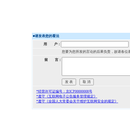
■
请发表您的看法
用 户：
您要为您所发的言论的后果负责，故请各位
留 言：
*经营许可证编号：京ICP00000008号
*遵守《互联网电子公告服务管理规定》
*遵守《全国人大常委会关于维护互联网安全的规定》