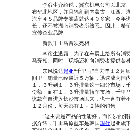
李彦生介绍说，冀东机电公司以北京、
布华北地区，并且辐射到内蒙古、江西、
汽车４Ｓ品牌专卖店就达４０多家。今年
长，还不被湖南消费者所熟悉。因此，希
宣传企业品牌。
新款千里马首次亮相
李彦生透露，为了在车展上给所有消费
马亮相。同时，现场还将向消费者提供各
东风悦达
起亚
“千里马”自去年１２月
间里，销量已经逼近５万辆，迅速成为国
１．３升到１．６升排量这一细分市场，
份额，而在１．６升排量轿车市场，千里
该款车自进入长沙市场以来，也一直有着
１２月份，每天都有１－２辆的销售。
“这主要是产品的性能好，而长沙的消费
据介绍，千里马原型车是韩国
现代
起亚旗