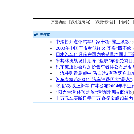
页面功能 【
我来说两句
】【
我要“揪”错
】【
推荐
】
■
相关连接
中消协开点评汽车厂家十项“霸王条款”
(
2003年中国车市看似红火 其实“四不像”
日本汽车11月份在国内的销量均同比下
米其林挑战设计顶峰 “鲲鹏”车备受瞩目
汽车流通协会对加价售车者将公布黑名
一汽并购青岛颐中 马自达2有望落户山
汽车专家论2004年汽车消费四大“悬念”
(
将推3款以上新车 广本公布2004年事业
“阳光生活 体验之旅”活动圆满结束(图)
(
十万元车买断只需三万 多渠道崛起新力