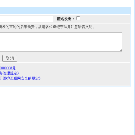
匿名发出：
所发的言论的后果负责，故请各位遵纪守法并注意语言文明。
00008号
务管理规定》
于维护互联网安全的规定》