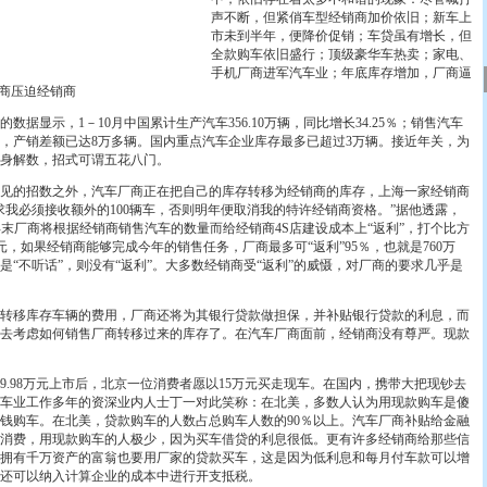
声不断，但紧俏车型经销商加价依旧；新车上
市未到半年，便降价促销；车贷虽有增长，但
全款购车依旧盛行；顶级豪华车热卖；家电、
手机厂商进军汽车业；年底库存增加，厂商逼
厂商压迫经销商
显示，1－10月中国累计生产汽车356.10万辆，同比增长34.25％；销售汽车
9.79％，产销差额已达8万多辆。国内重点汽车企业库存最多已超过3万辆。接近年关，为
身解数，招式可谓五花八门。
的招数之外，汽车厂商正在把自己的库存转移为经销商的库存，上海一家经销商
求我必须接收额外的100辆车，否则明年便取消我的特许经销商资格。”据他透露，
年末厂商将根据经销商销售汽车的数量而给经销商4S店建设成本上“返利”，打个比方
万元，如果经销商能够完成今年的销售任务，厂商最多可“返利”95％，也就是760万
是“不听话”，则没有“返利”。大多数经销商受“返利”的威慑，对厂商的要求几乎是
移库存车辆的费用，厂商还将为其银行贷款做担保，并补贴银行贷款的利息，而
去考虑如何销售厂商转移过来的库存了。在汽车厂商面前，经销商没有尊严。现款
98万元上市后，北京一位消费者愿以15万元买走现车。在国内，携带大把现钞去
车业工作多年的资深业内人士丁一对此笑称：在北美，多数人认为用现款购车是傻
钱购车。在北美，贷款购车的人数占总购车人数的90％以上。汽车厂商补贴给金融
消费，用现款购车的人极少，因为买车借贷的利息很低。更有许多经销商给那些信
拥有千万资产的富翁也要用厂家的贷款买车，这是因为低利息和每月付车款可以增
还可以纳入计算企业的成本中进行开支抵税。