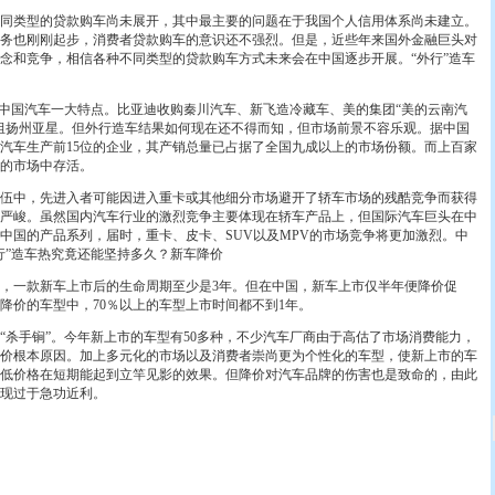
类型的贷款购车尚未展开，其中最主要的问题在于我国个人信用体系尚未建立。
务也刚刚起步，消费者贷款购车的意识还不强烈。但是，近些年来国外金融巨头对
念和竞争，相信各种不同类型的贷款购车方式未来会在中国逐步开展。“外行”造车
年中国汽车一大特点。比亚迪收购秦川汽车、新飞造冷藏车、美的集团“美的云南汽
组扬州亚星。但外行造车结果如何现在还不得而知，但市场前景不容乐观。据中国
汽车生产前15位的企业，其产销总量已占据了全国九成以上的市场份额。而上百家
％的市场中存活。
中，先进入者可能因进入重卡或其他细分市场避开了轿车市场的残酷竞争而获得
严峻。虽然国内汽车行业的激烈竞争主要体现在轿车产品上，但国际汽车巨头在中
中国的产品系列，届时，重卡、皮卡、SUV以及MPV的市场竞争将更加激烈。中
行”造车热究竟还能坚持多久？新车降价
一款新车上市后的生命周期至少是3年。但在中国，新车上市仅半年便降价促
降价的车型中，70％以上的车型上市时间都不到1年。
手锏”。今年新上市的车型有50多种，不少汽车厂商由于高估了市场消费能力，
价根本原因。加上多元化的市场以及消费者崇尚更为个性化的车型，使新上市的车
低价格在短期能起到立竿见影的效果。但降价对汽车品牌的伤害也是致命的，由此
现过于急功近利。