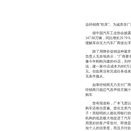
迫经销商“吃库”。为减库存
据中国汽车工业协会披露的数据
347.88万辆，同比增长2
缓解库存压力汽车厂商使出浑
除了用降价促销这种最常见
负责人无奈地表示：“厂商要
像今年刚刚兴建的4S店，到
说，建一家4S店成本为800
元。但如果没有完成任务或者
无条件服从。
如果经销商无力支付厂商转
经销商只能忍气吞声绞尽脑汁
购车
曾有报道称，广本飞度以9.
购车还相当普遍。曾在北美汽
子！而聪明的人都在用银行的
机构的低息极大地促进了汽车
用度好的客户零首付。即便是
加个人的信誉度，而且月付款