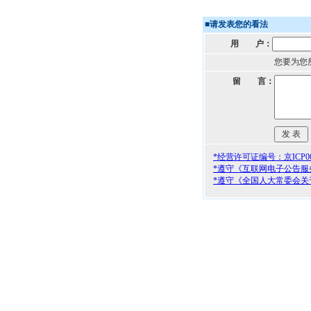
■
请发表您的看法
用 户：
您要为您
留 言：
*经营许可证编号：京ICP000
*遵守《互联网电子公告服
*遵守《全国人大常委会关