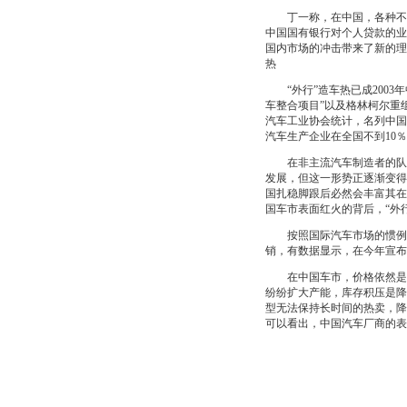
丁一称，在中国，各种不同
中国国有银行对个人贷款的业
国内市场的冲击带来了新的理
热
“外行”造车热已成2003
车整合项目”以及格林柯尔重
汽车工业协会统计，名列中国
汽车生产企业在全国不到10
在非主流汽车制造者的队伍
发展，但这一形势正逐渐变得
国扎稳脚跟后必然会丰富其在
国车市表面红火的背后，“外
按照国际汽车市场的惯例，
销，有数据显示，在今年宣布
在中国车市，价格依然是“杀
纷纷扩大产能，库存积压是降
型无法保持长时间的热卖，降
可以看出，中国汽车厂商的表