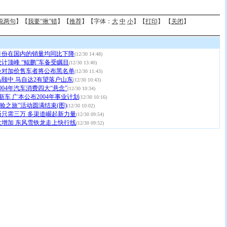
说两句
】【
我要“揪”错
】【
推荐
】【字体：
大
中
小
】【
打印
】 【
关闭
】
月份在国内的销量均同比下降
(12/30 14:48)
计顶峰 “鲲鹏”车备受瞩目
(12/30 13:40)
会对加价售车者将公布黑名单
(12/30 11:43)
颐中 马自达2有望落户山东
(12/30 10:43)
004年汽车消费四大“悬念”
(12/30 10:34)
新车 广本公布2004年事业计划
(12/30 10:16)
体验之旅”活动圆满结束(图)
(12/30 10:02)
断只需三万 多渠道崛起新力量
(12/30 09:54)
大增加 东风雪铁龙走上快行线
(12/30 09:52)