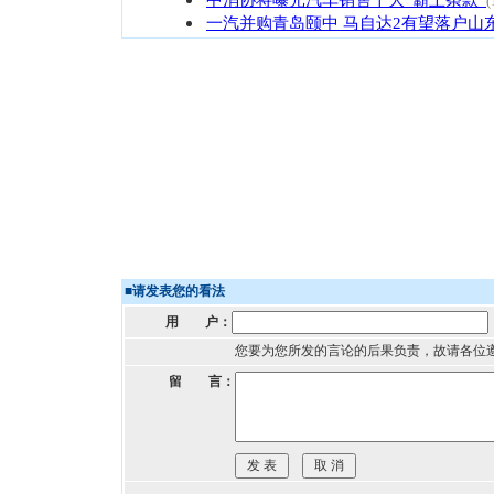
(
一汽并购青岛颐中 马自达2有望落户山
■
请发表您的看法
用 户：
您要为您所发的言论的后果负责，故请各位
留 言：