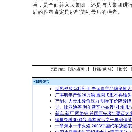
强，是全面并入大集团，还是与大集团进
后的胜者肯定是那些笑到最后的强者。
页面功能 【
我来说两句
】【
我要“揪”错
】【
推荐
】
■
相关连接
世界资源为我所用 奇瑞自主品牌发展之
广本明年产销20万辆 雅阁飞度不再难
产能扩大带来降价压力 明年车价降降降
导、比亚迪等 明年新车小品牌“扎堆儿”
新车 新厂 网络等 跨国巨头猴年要迈大
销量突破9000台 高档皮卡之王再创佳绩
一半海水一半火焰 2003中国汽车缺憾
中消协将曝光汽车销售十大“霸王条款”