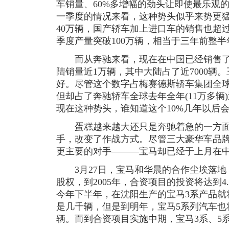
车销量、60%多增幅的劲头让即使最乐观
一季度的情况来看，这种势头似乎来势更
40万辆，国产轿车加上进口车的销售也超
季度产量突破100万辆，相当于三年前整
而从奔驰来看，现在在中国已经销售了1
陆销量近1万辆，其中大陆占了近7000辆
好。尽管这个数字占梅赛德斯轿车集团全球销
但却占了奔驰轿车全球去年全年(11万多辆
现在这种势头，谁知道这个10%几年以后
蛋糕越来越大还只是奔驰着急的一方面
手，改变了作战方式。尽管三大豪华车品
更主要的对手———宝马却已经于上月在
3月27日，宝马和华晨的合作尘埃落地，
股权，到2005年，合资项目的投资将达到4.
今年下半年，在沈阳生产的宝马3系产品就
是几千辆，但是到明年，宝马5系列汽车也将
辆。而到合资项目实施中期，宝马3系、5