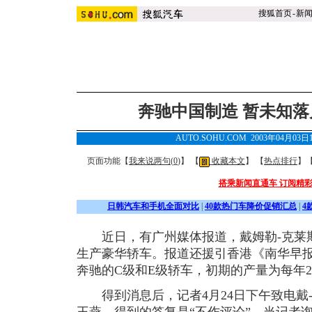
搜狐首页
-
新
奔驰中国制造 暂未知
AUTO.SOHU.COM 2003年04月03日
页面功能【
我来说两句(
0
)
】 【
收藏本文
】 【
热点排行
】
搭乘新闻直通车 订阅精
日韩汽车和手机全面对比
|
40款热门车降价促销汇总
|
4
近日，有广州媒体报道，戴姆勒-克莱斯
生产豪华轿车。报道还援引香港《南华早
奔驰的C级和E级轿车，初期的产量为每年2
得到消息后，记者4月24日下午致电戴