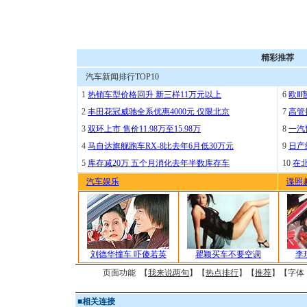
精彩推荐
汽车新闻排行TOP10
1
热销车型价格回升 新三样11万元以上
6
欧Ⅲ
2
丰田花冠威驰全系优惠4000元 仅限北京
7
高管
3
双环上市 售价11.98万至15.98万
8
一汽
4
马自达旗舰跑车RX-8比去年6月低30万元
9
日产
5
库存减20万 五个月消化去年半数库存车
10
在
汽车娱乐
谍照
刘德华撞车 吓傻若英
瞿颖买车不要空调
李
页面功能 【
我来说两句
】【
热点排行
】【
推荐
】【字体
■
相关连接