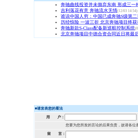
奔驰曲线投资并未抛弃东南 形成三一
吉利落花有意 奔驰流水无情
(12/03 14:54)
谁说中国人穷：中国已成奔驰S级第二
历经惊险 一波三折 北京奔驰项目终获
奔驰新款S-Class配备新巡航控制系统
(0
北京奔驰项目中德合资合同近日将最
■
请发表您的看法
用 户：
您要为您所发的言论的后果负责，故请各位
留 言：