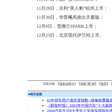
11月28日，吉利“美人豹”杭州上市；
11月30日，华普飚风推出天窗版；
12月8日，雪佛兰SPARK上市；
12月23日，北京现代伊兰特上市。
页面功能 【
我来说两句
】【
我要“揪”错
】【
推荐
】
■
相关连接
03年轿车用户满意度指数--维修收费最
《财富时报》2003年中国汽车“十大新闻
2004汽车生活8大变化之车保实现双向