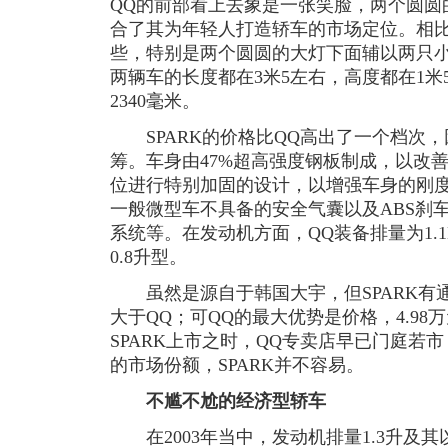
QQ的前部看上去象是一张笑脸，两个圆圆
合了其为年轻人打造轿车的市场定位。相比
些，特别是两个圆圆的大灯下面辅以两只小
两辆车的长度都在3米5左右，高度都在1
2340毫米。
SPARK的价格比QQ高出了一个档次，
筹。车身由47%超高强度钢板制成，以改
位进行特别加固的设计，以增强车身的刚度
一般微型车不具备的安全气囊以及ABS刹
系统等。在发动机方面，QQ装备排量为1.1
0.8升型。
虽然是源自于韩国大宇，但SPARK有
大于QQ；可QQ的最大优势是价格，4.9
SPARK上市之时，QQ专卖店早已门庭若
的市场份额，SPARK并不容易。
不尴不尬的经济型轿车
在2003年当中，发动机排量1.3升及