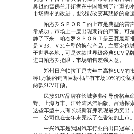
鼻祖的雪佛兰开拓者在中国遭到了严重的
市场需求的改进，也没能改变其悲惨的命
帕杰罗ＳＰＯＲＴ的上市是典型的雷声
常成功，市场上一度出现期待的声音。可
静了下来。帕杰罗ＳＰＯＲＴ是三菱最新
是Ｖ33、Ｖ31车型的换代产品，主要定位
于世界各地，可是这款世界级经典SUV品
进口帕杰罗抢眼，市场销售差强人意。
郑州日产帕拉丁是去年中高档SUV的市
称1万辆的销售目标和占有市场10%的份
两款SUV汗颜。
民族SUV品牌在长城赛弗引导价格革命
野、上海万丰、江铃陆风汽油版、富迪探
这些车型中只有长城新赛弗表现最为突出，
一，公司也在去年末完成了在香港的上市
中兴汽车是我国汽车行业的出口冠军，