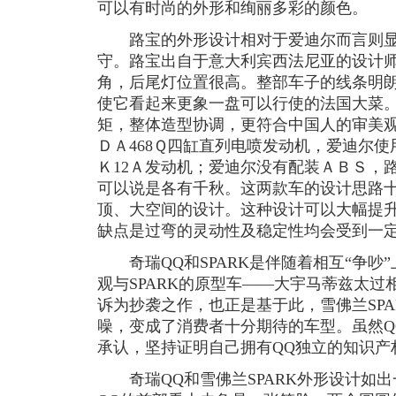
可以有时尚的外形和绚丽多彩的颜色。
路宝的外形设计相对于爱迪尔而言则显
守。路宝出自于意大利宾西法尼亚的设计
角，后尾灯位置很高。整部车子的线条明
使它看起来更象一盘可以行使的法国大菜
矩，整体造型协调，更符合中国人的审美
ＤＡ468Ｑ四缸直列电喷发动机，爱迪尔
Ｋ12Ａ发动机；爱迪尔没有配装ＡＢＳ，
可以说是各有千秋。这两款车的设计思路
顶、大空间的设计。这种设计可以大幅提
缺点是过弯的灵动性及稳定性均会受到一
奇瑞QQ和SPARK是伴随着相互“争吵”
观与SPARK的原型车——大宇马蒂兹太过
诉为抄袭之作，也正是基于此，雪佛兰SP
噪，变成了消费者十分期待的车型。虽然Q
承认，坚持证明自己拥有QQ独立的知识产
奇瑞QQ和雪佛兰SPARK外形设计如出