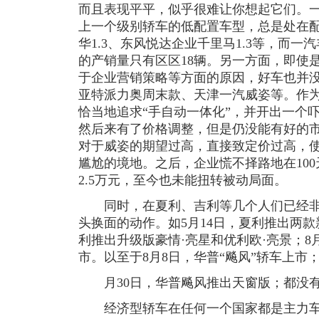
而且表现平平，似乎很难让你想起它们。
上一个级别轿车的低配置车型，总是处在
华1.3、东风悦达企业千里马1.3等，而一汽丰
的产销量只有区区18辆。另一方面，即使
于企业营销策略等方面的原因，好车也并
亚特派力奥周末款、天津一汽威姿等。作
恰当地追求“手自动一体化”，并开出一个
然后来有了价格调整，但是仍没能有好的
对于威姿的期望过高，直接致定价过高，
尴尬的境地。之后，企业慌不择路地在10
2.5万元，至今也未能扭转被动局面。
同时，在夏利、吉利等几个人们已经非
头换面的动作。如5月14日，夏利推出两款
利推出升级版豪情·亮星和优利欧·亮景；8
市。以至于8月8日，华普“飚风”轿车上市；
月30日，华普飚风推出天窗版；都没有
经济型轿车在任何一个国家都是主力车