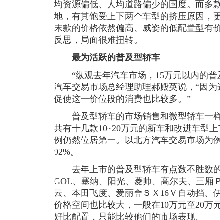
均资源偏低、人均道路偏少的国度。而多
地，有其饱受上下两个车型的挤压原因，
末款的价格依然偏高、威姿的低配置型有
反思，局面很难扭转。
最为活跃的普及型轿车
“纵观去年汽车市场，15万元以内的普
汽车交易市场总经理助理郝殿英说，“因为
促使这一价位段的消费也比较多。”
普及型轿车的市场销售和微型轿车一样，
共有十几款10~20万元的新车和改进车型
例仍然位居第一。以北方汽车交易市场为
92%。
去年上市的普及型轿车有点数不胜数的感
GOL、塞纳、阳光、菱帅、高尔夫、三厢
云、本田飞度、爱丽舍ＳＸ16Ｖ自动挡、
价格空间也比较大，一般在10万元至20
好比配置，只能比较他们的市场表现。