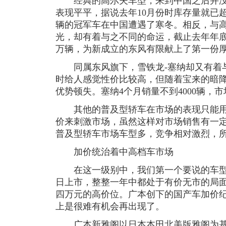
经典的高尔夫车型，来到中国之后并没
表现平平，据说去年10月份时库存量就已超
辆的冠军车在中国遭遇了寒冬。相反，与
光，却有着与之不同的命运，截止去年年
万辆，为新成立的东风有限献上了第一份
同属东风旗下，雪铁龙-塞纳却又有着与
时给人感觉性价比较高，但随着宝来的暗
优势顿失。塞纳4个月销量不到4000辆，
其他的普及型轿车在市场的表现只能用
价来刺激市场，虽然这样对市场销售有一
普及型轿车市场车型多，竞争相对激烈，
加价统治着中高档车市场
在这一级别中，我们第一个要说的车型就是
日上市，整整一年中都处于有价无市的局
四万元的高价位。广本创下的国产车加价
上是很难有机会再出现了。
广本新雅阁以日本本田北美版雅阁为基