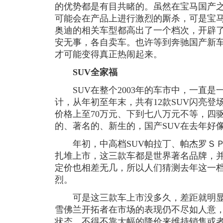
的优势都是有目共睹的。虽然在宝马国产
可能会在产品上进行激烈的厮杀，可是宝
奥迪的相关车型都高出了一个档次，开辟
安无事，各自卖车。也许等到奔驰国产新
才可能变得真正热闹起来。
SUV全家福
SUV在整个2003年的车市中，一直是
计，从年初至年末，共有12款SUV闪亮
价格上至70万元、下到七八万元不等，四
的、著名的、新生的，国产SUV在去年好
年初，中高档SUV帕拉丁、帕杰罗ＳＰ
扎堆上市，这三款车都是世界著名品牌，
定价也相差无几，所以人们猜测去年这一档
烈。
可是这三款车上市没多久，差距就明显
雪佛兰开拓者在市场的表现仍不尽如人意
状态，不得不靠大幅的降价来维持销售或者