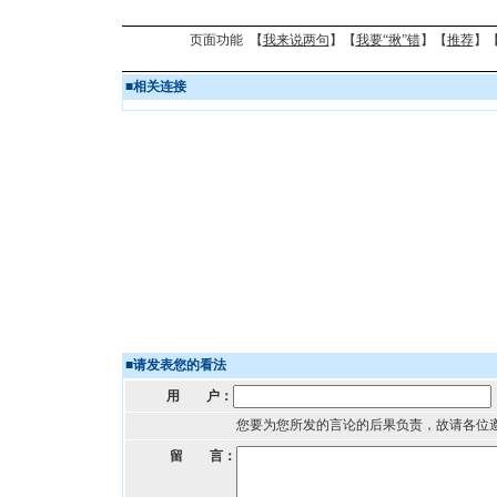
页面功能 【
我来说两句
】【
我要“揪”错
】【
推荐
】
■
相关连接
■
请发表您的看法
用 户：
您要为您所发的言论的后果负责，故请各位
留 言：