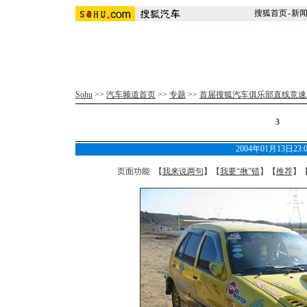
搜狐首页
-
新
Sohu
>>
汽车频道首页
>>
专题
>>
首届搜狐汽车俱乐部直线竞速
3
2004年01月13日23
页面功能 【
我来说两句
】【
我要“揪”错
】【
推荐
】