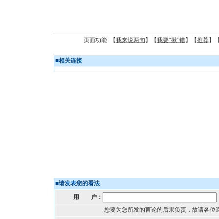
页面功能 【
我来说两句
】【
我要“揪”错
】【
推荐
】
■
相关连接
■
请发表您的看法
用 户：
您要为您所发的言论的后果负责，故请各位