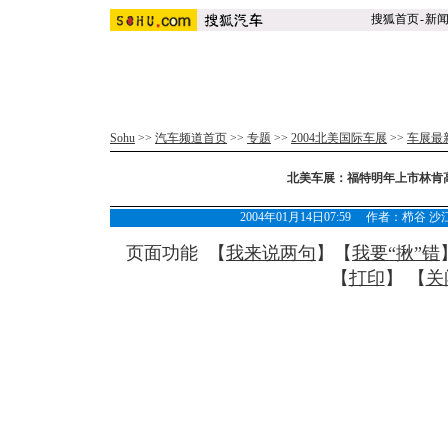
搜狐首页
-
新
Sohu
>>
汽车频道首页
>>
专题
>>
2004北美国际车展
>>
车展最
北美车展：福特明年上市林肯高
2004年01月14日07:59 作者：栉谷
页面功能 【
我来说两句
】【
我要“揪”错
【
打印
】 【
关