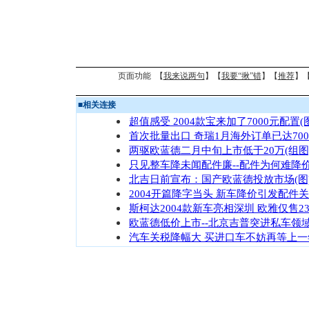
页面功能 【
我来说两句
】【
我要“揪”错
】【
推荐
】
■
相关连接
超值感受 2004款宝来加了7000元配置(
首次批量出口 奇瑞1月海外订单已达70
两驱欧蓝德二月中旬上市低于20万(组图
只见整车降未闻配件廉--配件为何难降
北吉日前宣布：国产欧蓝德投放市场(图
2004开篇降字当头 新车降价引发配件
斯柯达2004款新车亮相深圳 欧雅仅售2
欧蓝德低价上市--北京吉普突进私车领
汽车关税降幅大 买进口车不妨再等上一