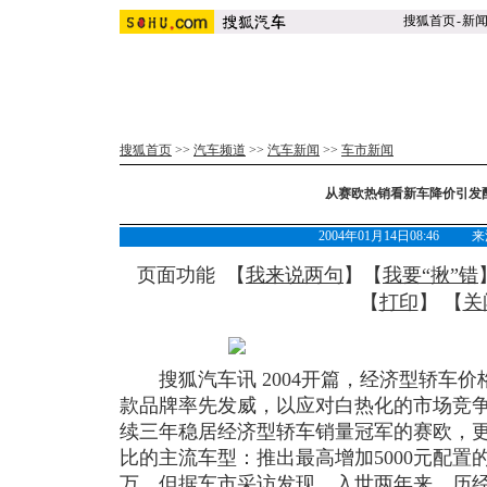
搜狐首页
-
新
搜狐首页
>>
汽车频道
>>
汽车新闻
>>
车市新闻
从赛欧热销看新车降价引发配
2004年01月14日08:46
页面功能 【
我来说两句
】【
我要“揪”错
【
打印
】 【
关
搜狐汽车讯 2004开篇，经济型轿车价
款品牌率先发威，以应对白热化的市场竞争
续三年稳居经济型轿车销量冠军的赛欧，更
比的主流车型：推出最高增加5000元配置的0
万。但据车市采访发现，入世两年来，历