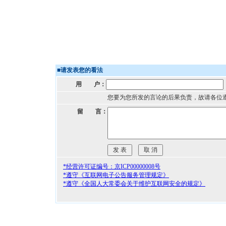
■
请发表您的看法
用 户：
您要为您所发的言论的后果负责，故请各位
留 言：
*经营许可证编号：京ICP00000008号
*遵守《互联网电子公告服务管理规定》
*遵守《全国人大常委会关于维护互联网安全的规定》