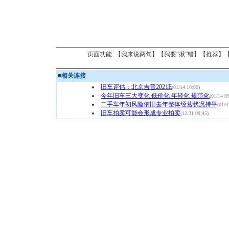
页面功能 【
我来说两句
】【
我要“揪”错
】【
推荐
】
■
相关连接
旧车评估：北京吉普2021E
(01/14 10:00)
今年旧车三大变化 低价化 年轻化 规范化
(01/14 0
二手车年初风险依旧去年整体经营状况持平
(01/0
旧车拍卖可能会形成专业拍卖
(12/31 08:45)