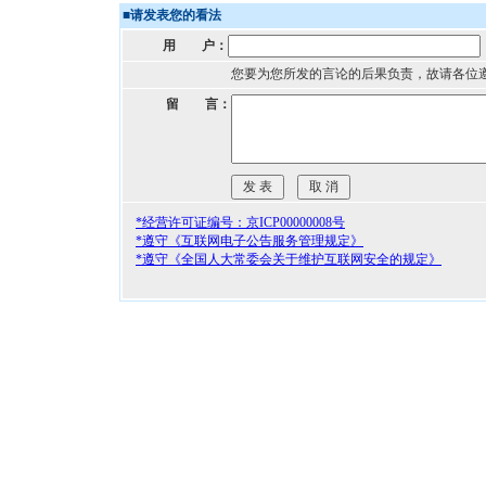
■
请发表您的看法
用 户：
您要为您所发的言论的后果负责，故请各位
留 言：
*经营许可证编号：京ICP00000008号
*遵守《互联网电子公告服务管理规定》
*遵守《全国人大常委会关于维护互联网安全的规定》