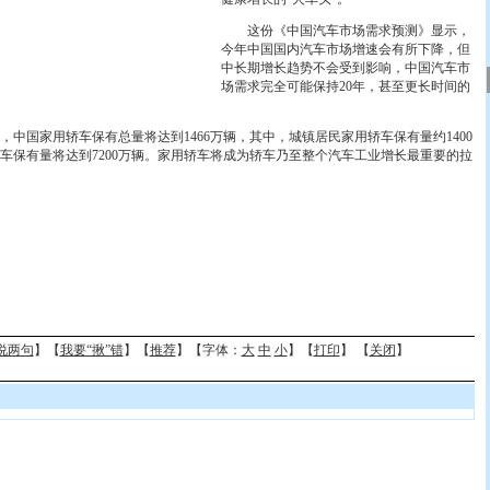
这份《中国汽车市场需求预测》显示，
今年中国国内汽车市场增速会有所下降，但
中长期增长趋势不会受到影响，中国汽车市
场需求完全可能保持20年，甚至更长时间的
中国家用轿车保有总量将达到1466万辆，其中，城镇居民家用轿车保有量约1400
轿车保有量将达到7200万辆。家用轿车将成为轿车乃至整个汽车工业增长最重要的拉
说两句
】【
我要“揪”错
】【
推荐
】【字体：
大
中
小
】【
打印
】 【
关闭
】