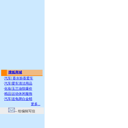
搜狐商城
·
汽车
|
香水扮香爱车
·
汽车
|
爱车清洁用品
·
化妆
|
玉兰油惊爆价
·
精品
|
运动休闲服饰
·
汽车
|
送龟牌白金蜡
更多...
-- 给编辑写信