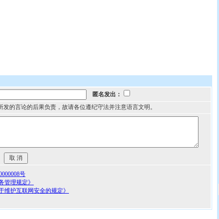
匿名发出：
所发的言论的后果负责，故请各位遵纪守法并注意语言文明。
00008号
务管理规定》
于维护互联网安全的规定》