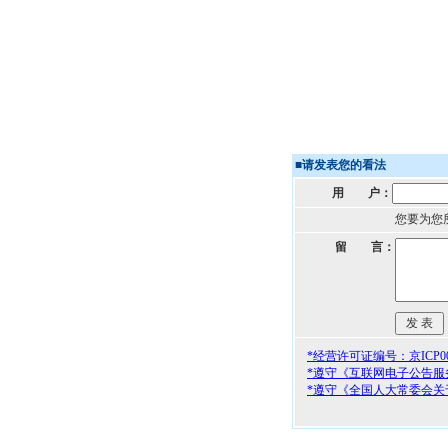
■
请发表您的看法
用 户：
您要为您
留 言：
*经营许可证编号：京ICP000
*遵守《互联网电子公告服
*遵守《全国人大常委会关