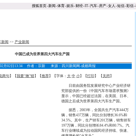
搜狐首页
-
新闻
-
体育
-
娱乐
-
财经
-
IT
-
汽车
-
房产
-
女人
-
短信
-
彩信
-
车新闻
>>
产业新闻
中国已成为世界第四大汽车生产国
4年02月02日13:34 作者：宗新 来源：四川新闻网-成都商报
说两句
】【
我要“揪”错
】【
推荐
】【字体：
大
中
小
】【
打印
】 【
关闭
】
日前由国务院发展研究中心产业经济研
究部提供的一份《中国汽车市场需求预测》
显示，中国已经超过法国，在美国、日本、
德国之后成为世界第四大汽车生产国。
据悉，2003年，全国共生产汽车444万
辆，销售437万辆，同比分别增长36.6%和
34.5%。其中，生产轿车201万辆，销售轿车
197万辆，同比分别增长84.4%和80.7%。汽
车行业继续成为拉动国民经济持续、快速、
健康增长的“火车头”。