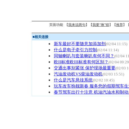
页面功能 【
我来说两句
】【
我要“揪”错
】【
推荐
】
■
相关连接
新车最好不要随意加添加剂
(02/04 11:15)
什么是电子牵引力控制
(02/04 11:14)
同轴喇叭与套装喇叭有何不同？
(02/04 1
欧II标准欧III标准有何区别？
(02/04 09:29
交通出事别紧张 保护现场最重要
(02/03 1
汽油发动机VS柴油发动机
(02/03 15:51)
什么是汽车悬挂系统
(02/02 10:45)
玩车改车扮靓新春 服务您的假期驾车生
春节驾车出行十注意 机油汽油水和制动