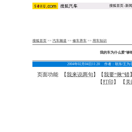
搜狐首页
-
新
搜狐首页
>>
汽车频道
>>
修车养车
>>
用车知识
我的车为什么爱“哆
2004年02月04日11:20 作者：朝东
页面功能 【
我来说两句
】【
我要“揪”错
【
打印
】 【
关