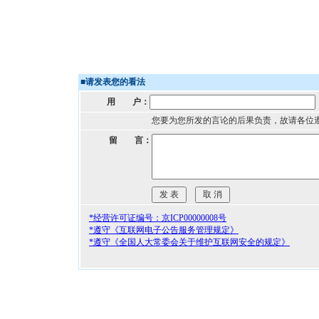
■
请发表您的看法
用 户：
您要为您所发的言论的后果负责，故请各位
留 言：
*经营许可证编号：京ICP00000008号
*遵守《互联网电子公告服务管理规定》
*遵守《全国人大常委会关于维护互联网安全的规定》