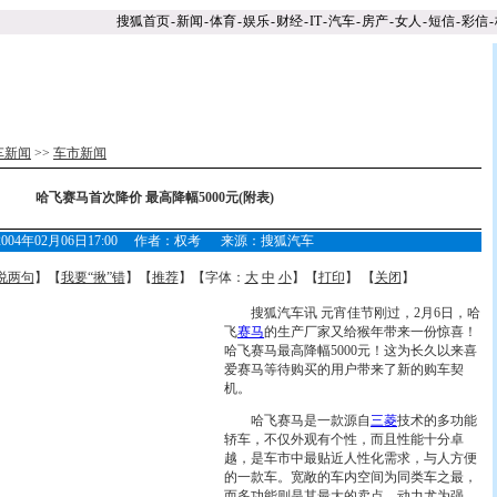
搜狐首页
-
新闻
-
体育
-
娱乐
-
财经
-
IT
-
汽车
-
房产
-
女人
-
短信
-
彩信
-
车新闻
>>
车市新闻
哈飞赛马首次降价 最高降幅5000元(附表)
2004年02月06日17:00 作者：权考 来源：搜狐汽车
说两句
】【
我要“揪”错
】【
推荐
】【字体：
大
中
小
】【
打印
】 【
关闭
】
搜狐汽车讯 元宵佳节刚过，2月6日，哈
飞
赛马
的生产厂家又给猴年带来一份惊喜！
哈飞赛马最高降幅5000元！这为长久以来喜
爱赛马等待购买的用户带来了新的购车契
机。
哈飞赛马是一款源自
三菱
技术的多功能
轿车，不仅外观有个性，而且性能十分卓
越，是车市中最贴近人性化需求，与人方便
的一款车。宽敞的车内空间为同类车之最，
而多功能则是其最大的卖点，动力尤为强