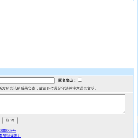
匿名发出：
所发的言论的后果负责，故请各位遵纪守法并注意语言文明。
00008号
务管理规定》