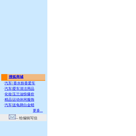
搜狐商城
·
汽车
|
香水扮香爱车
·
汽车
|
爱车清洁用品
·
化妆
|
玉兰油惊爆价
·
精品
|
运动休闲服饰
·
汽车
|
送龟牌白金蜡
更多...
-- 给编辑写信