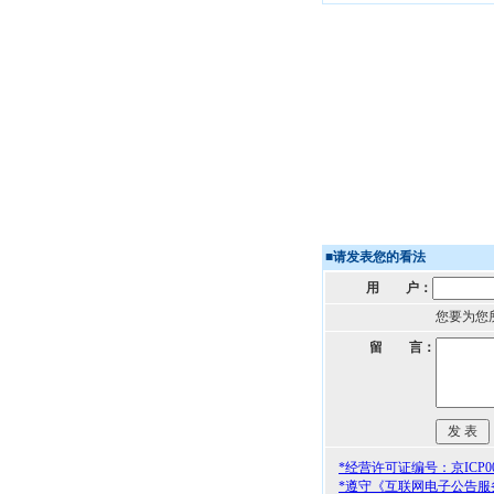
■
请发表您的看法
用 户：
您要为您
留 言：
*经营许可证编号：京ICP000
*遵守《互联网电子公告服