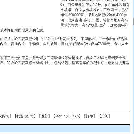
劲，百公里耗油仅为5.5升。在广东地区颇有
市场缘，自投放市场以来，不到两年，已经
销售近30000辆，深圳地区已经饱有4000余
辆，成为当地“赛马”一景。随着市场对赛马
需求的增大，赛马“放量”生产，这次猴年降
成本降低后回报用户的心意。
放，哈飞赛马已经形成1.3升与1.6升两大系列、不同配置、二十余种的成熟状
内饰、普通内饰、手动档、自动波等，目前,最低配置价位仅为76800元。专业人士
用了先进的底盘、激光焊接不等厚钢板等先进技术，配备了ABS与双侧安全气
界。这次哈飞赛马猴年降幅行动，必然促进小型高端车的激烈争夺，也必将提升这
说两句
】【
我要“揪”错
】【
推荐
】【字体：
大
中
小
】【
打印
】 【
关闭
】