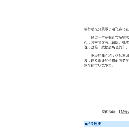
幅行动充分展示了哈飞赛马在
经过一年多贴近市场需求的投
态，其中包含有天窗版、桃木
说，这是一款物超所值的车。
据经销商介绍：这款车因采
囊，以及低廉的价格而闻名车
款车的市场竞争力。
页面功能 【
我来
■
相关连接