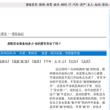
搜狐首页
-
新闻
-
体育
-
娱乐
-
财经
-
IT
-
汽车
-
房产
-
女人
-
短信
-
彩信
-
车养车
>>
用车知识
原配安全装备知多少 你的爱车安全了吗？
年02月09日09:38 作者：李梓溶 来源：四川在线－华西都市报
说两句
】【
我要“揪”错
】【
推荐
】【字体：
大
中
小
】【
打印
】 【
关闭
】
还记得吗？当你刚拥有“她”的时候，那
种激动兴奋的心情，你是那么地小心翼翼，
可现在呢是不是已开始有点马虎了，常常冲
动得不管后果。不管是在“激情燃烧的岁
月”，还是在平淡就是真的日子里，别忘
了“安全第一”。说到这儿，你可别想歪了，
这个“她”不是别人，是你的爱车。采取适当
的安全措施，为的是避免难堪的局面。行车
安全之安全装备“集中营”里的件件装备，都
是武装“她”的精品，毕竟“她”好，你也才