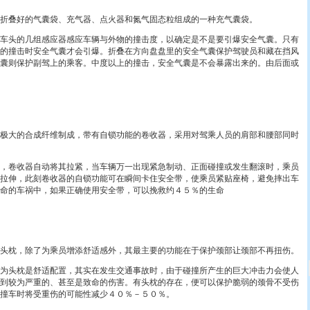
叠好的气囊袋、充气器、点火器和氮气固态粒组成的一种充气囊袋。
头的几组感应器感应车辆与外物的撞击度，以确定是不是要引爆安全气囊。只有
的撞击时安全气囊才会引爆。折叠在方向盘盘里的安全气囊保护驾驶员和藏在挡风
囊则保护副驾上的乘客。中度以上的撞击，安全气囊是不会暴露出来的。由后面或
大的合成纤维制成，带有自锁功能的卷收器，采用对驾乘人员的肩部和腰部同时
卷收器自动将其拉紧，当车辆万一出现紧急制动、正面碰撞或发生翻滚时，乘员
拉伸，此刻卷收器的自锁功能可在瞬间卡住安全带，使乘员紧贴座椅，避免摔出车
命的车祸中，如果正确使用安全带，可以挽救约４５％的生命
枕，除了为乘员增添舒适感外，其最主要的功能在于保护颈部让颈部不再扭伤。
头枕是舒适配置，其实在发生交通事故时，由于碰撞所产生的巨大冲击力会使人
到较为严重的、甚至是致命的伤害。有头枕的存在，便可以保护脆弱的颈骨不受伤
撞车时将受重伤的可能性减少４０％－５０％。