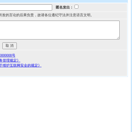
匿名发出：
所发的言论的后果负责，故请各位遵纪守法并注意语言文明。
00008号
务管理规定》
于维护互联网安全的规定》