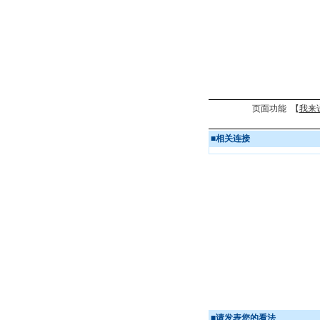
页面功能 【
我来
■
相关连接
■
请发表您的看法