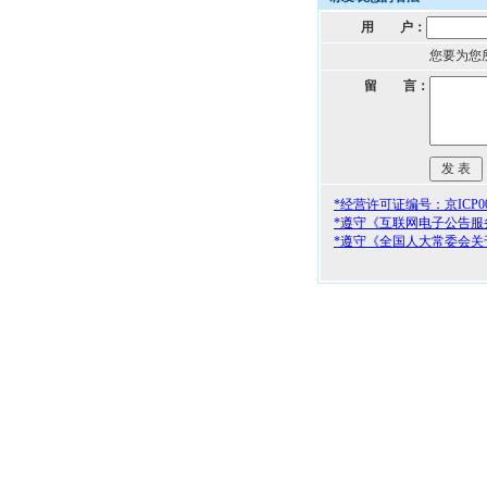
用 户：
您要为您
留 言：
*经营许可证编号：京ICP000
*遵守《互联网电子公告服
*遵守《全国人大常委会关