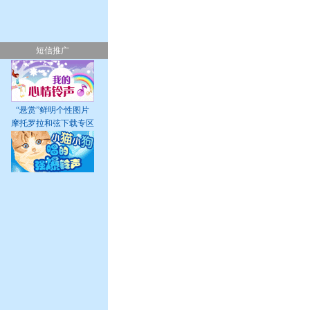
短信推广
“悬赏”鲜明个性图片
摩托罗拉和弦下载专区