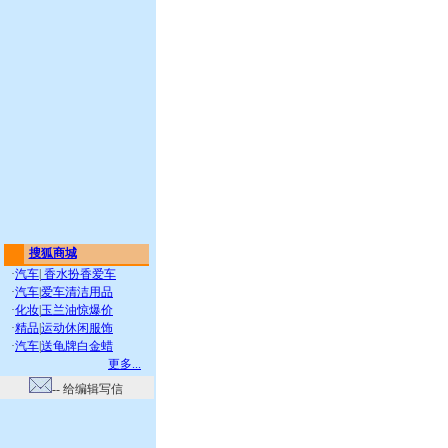
搜狐商城
·
汽车
|
香水扮香爱车
·
汽车
|
爱车清洁用品
·
化妆
|
玉兰油惊爆价
·
精品
|
运动休闲服饰
·
汽车
|
送龟牌白金蜡
更多...
-- 给编辑写信