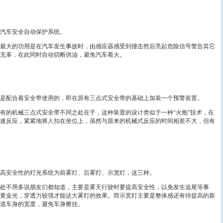
汽车安全自动保护系统。
大的功用是在汽车发生事故时，由感应器感受到撞击然后亮起危险信号警告其它
无辜，在此同时自动切断供油，避免汽车着火。
配合着安全带使用的，即在原有三点式安全带的基础上加装一个预警装置。
的机械三点式安全带不同之处在于，这种装置的设计类似于一种“火炮”技术，在
速反应，紧紧地将人扣在坐位上，虽然与原来的机械式反应的时间相差不大，但有
安全性的灯光系统为前雾灯、后雾灯、示宽灯，这三种。
不用多说朋友们都知道，主要是雾天行驶时要提高安全性，以免发生追尾等事
黄金光，穿透力较强才能达大雾灯的效果。而示宽灯主要是整体感还有待提高的新
道车身的宽度，避免车身擦挂。