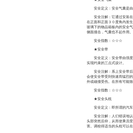
安全定义：安全气囊是由折
安全注解：它通过安装在车
在正面和正面３０度角内发生
玻璃下的物品箱板内的安全气
侧面撞击，气囊也不起作用。
安全指数：☆☆☆
★安全带
安全定义：安全带由强度极
实现约束的三点式设计。
安全注解：系上安全带后，
会使安全带受到快速而猛烈的
外或碰撞受伤。在所有可能致
安全指数：☆☆☆
★安全头枕
安全定义：即所谓的汽车头
安全注解：人们错误地认为
头部突然后仰，从而使乘员受
害。调校得适当的头枕可以在