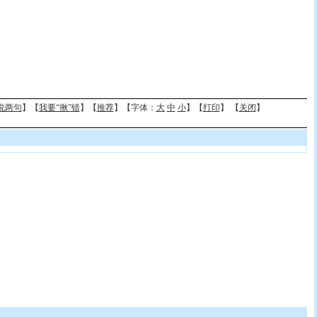
说两句
】【
我要“揪”错
】【
推荐
】【字体：
大
中
小
】【
打印
】 【
关闭
】