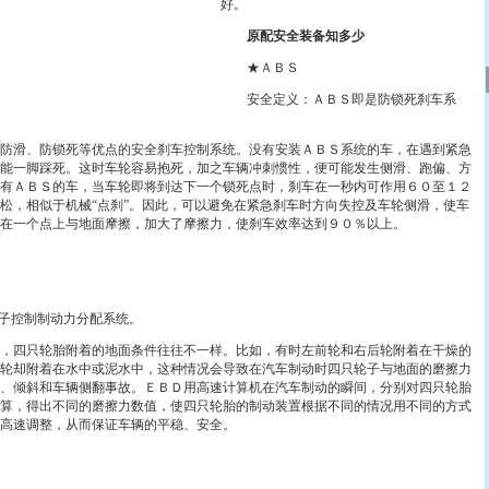
好。
原配安全装备知多少
★ＡＢＳ
安全定义：ＡＢＳ即是防锁死刹车系
滑、防锁死等优点的安全刹车控制系统。没有安装ＡＢＳ系统的车，在遇到紧急
能一脚踩死。这时车轮容易抱死，加之车辆冲刺惯性，便可能发生侧滑、跑偏、方
有ＡＢＳ的车，当车轮即将到达下一个锁死点时，刹车在一秒内可作用６０至１２
松，相似于机械“点刹”。因此，可以避免在紧急刹车时方向失控及车轮侧滑，使车
在一个点上与地面摩擦，加大了摩擦力，使刹车效率达到９０％以上。
子控制制动力分配系统。
四只轮胎附着的地面条件往往不一样。比如，有时左前轮和右后轮附着在干燥的
轮却附着在水中或泥水中，这种情况会导致在汽车制动时四只轮子与地面的磨擦力
、倾斜和车辆侧翻事故。ＥＢＤ用高速计算机在汽车制动的瞬间，分别对四只轮胎
算，得出不同的磨擦力数值，使四只轮胎的制动装置根据不同的情况用不同的方式
高速调整，从而保证车辆的平稳、安全。