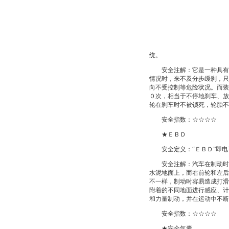
统。
安全注解：它是一种具有防
情况时，来不及分步缓刹，只
向不受控制等危险状况。而装
０次，相当于不停地刹车、放
轮在刹车时不被锁死，轮胎不
安全指数：☆☆☆☆
★ＥＢＤ
安全定义：“ＥＢＤ”即电
安全注解：汽车在制动时，
水泥地面上，而右前轮和左后
不一样，制动时容易造成打滑
附着的不同地面进行感应、计
和力量制动，并在运动中不断
安全指数：☆☆☆☆
★安全气囊