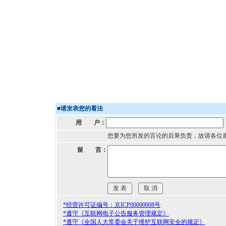
■
请发表您的看法
用 户：
您要为您所发的言论的后果负责，故请各位
留 言：
*经营许可证编号：京ICP00000008号
*遵守《互联网电子公告服务管理规定》
*遵守《全国人大常委会关于维护互联网安全的规定》