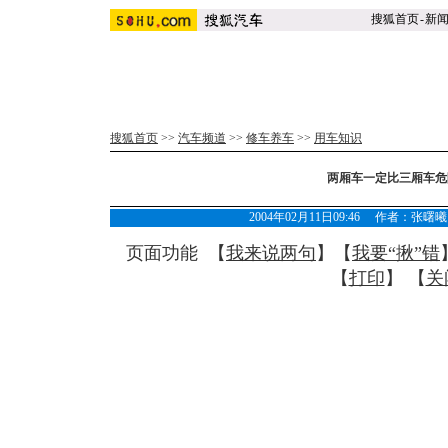
搜狐首页
-
新
搜狐首页
>>
汽车频道
>>
修车养车
>>
用车知识
两厢车一定比三厢车危
2004年02月11日09:46 作者：
页面功能 【
我来说两句
】【
我要“揪”错
【
打印
】 【
关