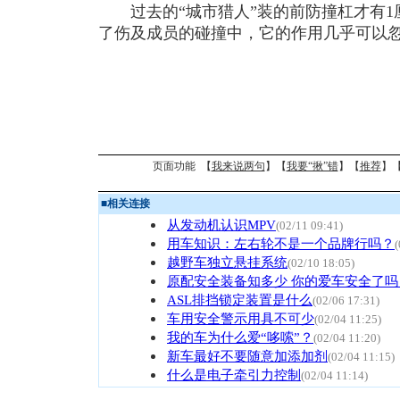
过去的“城市猎人”装的前防撞杠才有1
了伤及成员的碰撞中，它的作用几乎可以
页面功能 【
我来说两句
】【
我要“揪”错
】【
推荐
】
■
相关连接
从发动机认识MPV
(02/11 09:41)
用车知识：左右轮不是一个品牌行吗？
(
越野车独立悬挂系统
(02/10 18:05)
原配安全装备知多少 你的爱车安全了吗
ASL排挡锁定装置是什么
(02/06 17:31)
车用安全警示用具不可少
(02/04 11:25)
我的车为什么爱“哆嗦”？
(02/04 11:20)
新车最好不要随意加添加剂
(02/04 11:15)
什么是电子牵引力控制
(02/04 11:14)