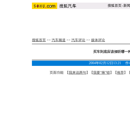
搜狐首页
-
新
搜狐首页
>>
汽车频道
>>
汽车评论
>>
媒体评论
买车到底应该倾听哪一
2004年02月12日13:21
页面功能 【
我来说两句
】【
我要“揪”错
】【
推荐
】