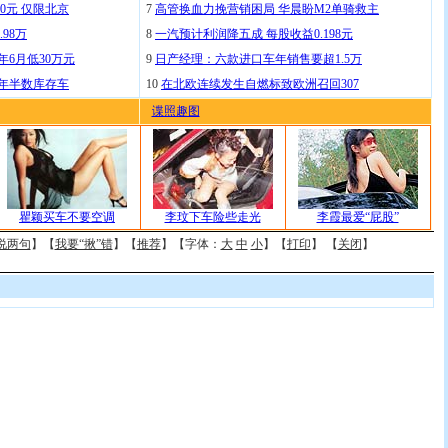
0元 仅限北京
7
高管换血力挽营销困局 华晨盼M2单骑救主
.98万
8
一汽预计利润降五成 每股收益0.198元
年6月低30万元
9
日产经理：六款进口车年销售要超1.5万
去年半数库存车
10
在北欧连续发生自燃标致欧洲召回307
谍照趣图
瞿颖买车不要空调
李玟下车险些走光
李霞最爱“屁股”
说两句
】【
我要“揪”错
】【
推荐
】【字体：
大
中
小
】【
打印
】 【
关闭
】