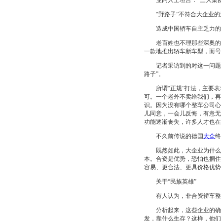
业内人士坦言：“三大集团
“野路子”不符合大企业的形
造成中国轿车自主乏力的原
老百姓也不理那些深奥的
一款地推出轿车新车型，而号
记者采访到的对这一问题的
路子”。
所谓“正规”打法，主要表
可。一个老外不卖给我们，再
识。因为没有哪个整车公司心
儿同意，一会儿反悔，有意无
功能逐渐丧失，许多人才也在
不久前传说的德国
大众
终
既然如此，大企业为什么还
本。合资是优势，恐怕也捆住
容易、更合法、更具价格优势
关于“民族英雄”
有人认为，非合资轿车整车
分析起来，这些企业的确不
发，靠什么生存？这样，他们