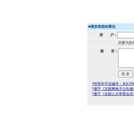
■
请发表您的看法
用 户：
您要为您
留 言：
*经营许可证编号：京ICP000
*遵守《互联网电子公告服
*遵守《全国人大常委会关