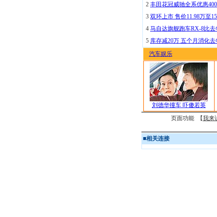
2
丰田花冠威驰全系优惠400
3
双环上市 售价11.98万至15
4
马自达旗舰跑车RX-8比去
5
库存减20万 五个月消化
汽车娱乐
刘德华撞车 吓傻若英
页面功能 【
我来
■
相关连接