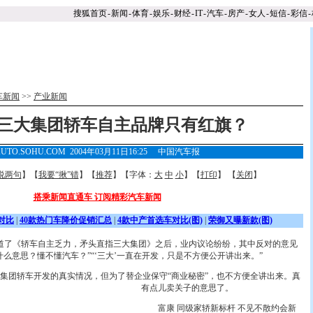
搜狐首页
-
新闻
-
体育
-
娱乐
-
财经
-
IT
-
汽车
-
房产
-
女人
-
短信
-
彩信
-
车新闻
>>
产业新闻
三大集团轿车自主品牌只有红旗？
UTO.SOHU.COM 2004年03月11日16:25
中国汽车报
说两句
】【
我要“揪”错
】【
推荐
】【字体：
大
中
小
】【
打印
】 【
关闭
】
搭乘新闻直通车 订阅精彩汽车新闻
对比
|
40款热门车降价促销汇总
|
4款中产首选车对比(图)
|
荣御又曝新款(图)
道了《轿车自主乏力，矛头直指三大集团》之后，业内议论纷纷，其中反对的意见
么意思？懂不懂汽车？”“‘三大’一直在开发，只是不方便公开讲出来。”
团轿车开发的真实情况，但为了替企业保守“商业秘密”，也不方便全讲出来。
真
有点儿卖关子的意思了。
富康 同级家轿新标杆 不见不散约会新