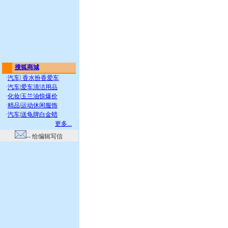
搜狐商城
·
汽车
|
香水扮香爱车
·
汽车
|
爱车清洁用品
·
化妆
|
玉兰油惊爆价
·
精品
|
运动休闲服饰
·
汽车
|
送龟牌白金蜡
更多...
-- 给编辑写信