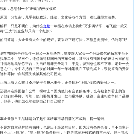
的轿车整车产品开发，动手晚了。”
象，总想创一个“正规”的开发模式
因十分复杂，几乎包括政治、经济、文化等各个方面，难以说得太清楚。
解释，只是不明白，为什么
奇瑞
一年能在市场上卖出9万多辆轿车，哈飞能一款又
称“三大”的企业却只有一个红旗？
回答是，大企业有大企业的规矩，要采取正规打法，不愿意走测绘、仿制等“野
现在与国外合作伙伴一遍又一遍地谈判，非要跟人家买一个升级换代的轿车平台不
找第二个、第三个，还必须得找国外的整车公司，甚至没有找国外的设计公司的意
甘情愿地卖给你平台，为自己培养竞争对手，于是，谈判总也谈不下来。老外一会
意之中，令中方把自主开发的时间一年一年地消耗在了谈判桌上，致使原有的开发
这种等待中自然流失或被其他公司挖走。
止向上海大众转让桑塔纳平台技术事件，正是这种“正规”模式的案例之一。
要吊在跨国整车公司一棵树上？因为他们有合资的条件，也有被老外看上的资
了他们的手脚。可能，他们要想开发出一款与桑塔纳、捷达、富康相竞争的产品更
，但是，他们怎么能做到自己打自己呢？
企业做自主品牌是为了趁中国轿车市场目前的不成熟，捞一笔钱。
是对自主品牌情有独钟，也是出于经济的目的。因为没有条件合资，再不自主开
顾不上“正规”的、“非正规”的条条框框，可以尝试多种模式的自主开发。但不管承