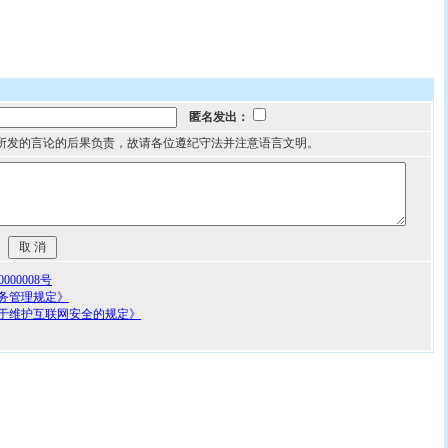
匿名发出：
所发的言论的后果负责，故请各位遵纪守法并注意语言文明。
00008号
务管理规定》
于维护互联网安全的规定》