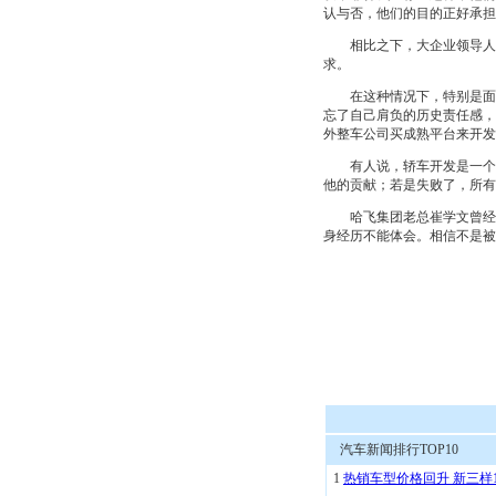
认与否，他们的目的正好承担
相比之下，大企业领导人不
求。
在这种情况下，特别是面对
忘了自己肩负的历史责任感，
外整车公司买成熟平台来开发
有人说，轿车开发是一个长
他的贡献；若是失败了，所有
哈飞集团老总崔学文曾经对
身经历不能体会。相信不是被
汽车新闻排行TOP10
1
热销车型价格回升 新三样