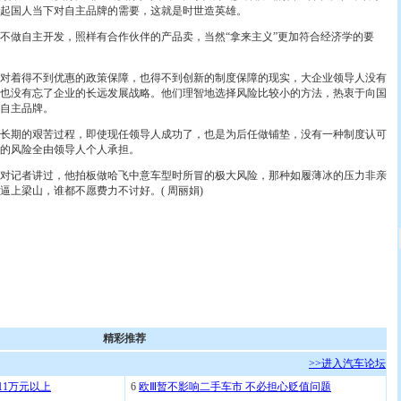
起国人当下对自主品牌的需要，这就是时世造英雄。
做自主开发，照样有合作伙伴的产品卖，当然“拿来主义”更加符合经济学的要
着得不到优惠的政策保障，也得不到创新的制度保障的现实，大企业领导人没有
也没有忘了企业的长远发展战略。他们理智地选择风险比较小的方法，热衷于向国
自主品牌。
期的艰苦过程，即使现任领导人成功了，也是为后任做铺垫，没有一种制度认可
的风险全由领导人个人承担。
记者讲过，他拍板做哈飞中意车型时所冒的极大风险，那种如履薄冰的压力非亲
逼上梁山，谁都不愿费力不讨好。( 周丽娟)
精彩推荐
>>进入汽车论坛
11万元以上
6
欧Ⅲ暂不影响二手车市 不必担心贬值问题