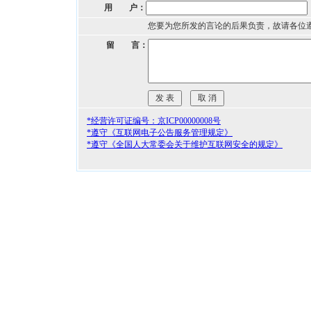
用 户：
您要为您所发的言论的后果负责，故请各位
留 言：
*经营许可证编号：京ICP00000008号
*遵守《互联网电子公告服务管理规定》
*遵守《全国人大常委会关于维护互联网安全的规定》