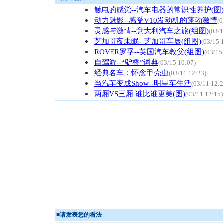
触电的感觉--汽车电器的常识性养护(图
动力魅影--感受V10发动机的蓬勃激情
(0
灵感与激情--意大利汽车之旅(组图)
(03/1
芝加哥夜未眠--芝加哥车展(组图)
(03/15 
ROVER罗孚--英国汽车教父(组图)
(03/15
自驾游--“驴桥”词典
(03/15 10:07)
经典名车：怀念甲壳虫
(03/11 12:23)
当汽车变成Show--明星车生活
(03/11 12:2
两厢VS三厢 谁比谁更美(图)
(03/11 12:15)
■
请发表您的看法