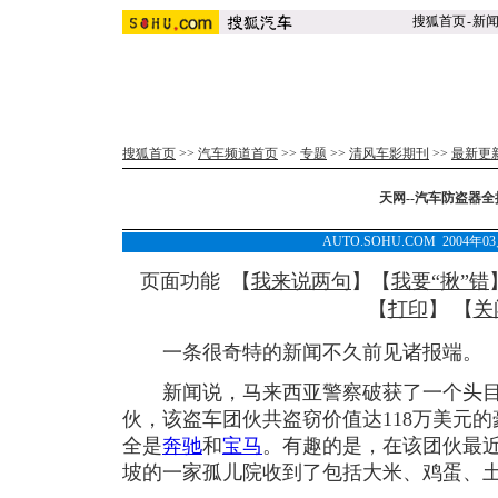
搜狐首页
-
新
搜狐首页
>>
汽车频道首页
>>
专题
>>
清风车影期刊
>>
最新更
天网--汽车防盗器全
AUTO.SOHU.COM 2004年0
页面功能 【
我来说两句
】【
我要“揪”错
【
打印
】 【
关
一条很奇特的新闻不久前见诸报端。
新闻说，马来西亚警察破获了一个头目是
伙，该盗车团伙共盗窃价值达118万美元的
全是
奔驰
和
宝马
。有趣的是，在该团伙最
坡的一家孤儿院收到了包括大米、鸡蛋、