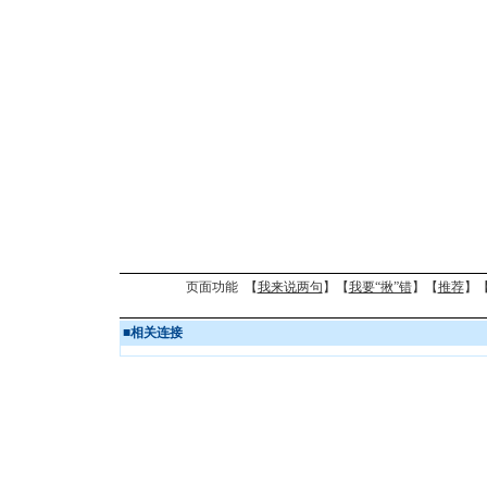
页面功能 【
我来说两句
】【
我要“揪”错
】【
推荐
】
■
相关连接