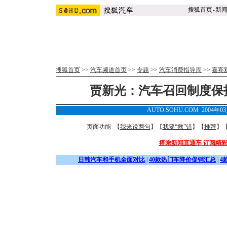
搜狐首页
-
新
搜狐首页
>>
汽车频道首页
>>
专题
>>
汽车消费指导周
>>
嘉宾
贾新光：汽车召回制度保
AUTO.SOHU.COM 2004年0
页面功能 【
我来说两句
】【
我要“揪”错
】【
推荐
】
搭乘新闻直通车 订阅精
日韩汽车和手机全面对比
|
40款热门车降价促销汇总
|
4