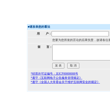
■
请发表您的看法
用 户：
您要为您所发的言论的后果负责，故请各位
留 言：
*经营许可证编号：京ICP00000008号
*遵守《互联网电子公告服务管理规定》
*遵守《全国人大常委会关于维护互联网安全的规定》