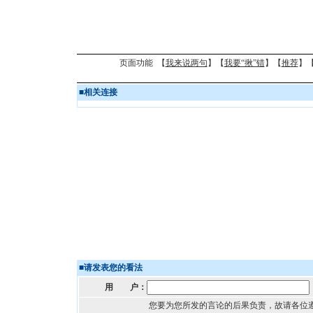
页面功能 【
我来说两句
】【
我要“揪”错
】【
推荐
】
■
相关连接
■
请发表您的看法
用 户：
您要为您所发的言论的后果负责，故请各位