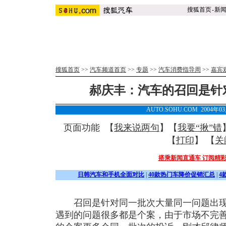
搜狐首页
-
新
搜狐首页
>>
汽车频道首页
>>
专题
>>
汽车消费指导周
>>
嘉宾
郝庆丰：汽车的召回是针
AUTO.SOHU.COM 2004年0
页面功能 【
我来说两句
】【
我要“揪”错
【
打印
】 【
关
搭乘新闻直通车 订阅精
日韩汽车和手机全面对比
|
40款热门车降价促销汇总
|
4
召回是针对同一批次大量同一问题出现
遇到的问题很多都是个案，由于市场不完