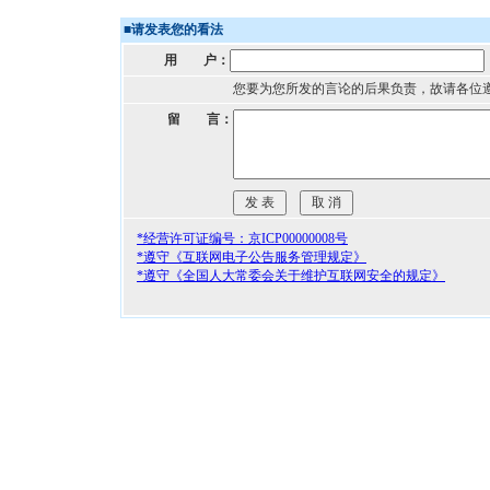
■
请发表您的看法
用 户：
您要为您所发的言论的后果负责，故请各位
留 言：
*经营许可证编号：京ICP00000008号
*遵守《互联网电子公告服务管理规定》
*遵守《全国人大常委会关于维护互联网安全的规定》