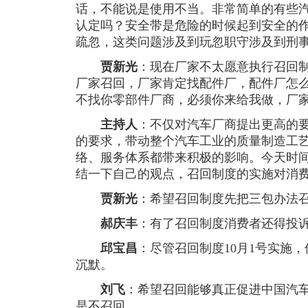
话，不能说是使用不当。非常简单的有些
认定吗？安全带是危险的时候起到安全的
疏忽，这类问题涉及到玩忽职守涉及到刑
贾新光
：现在厂家不太愿意执行召回
厂家召回，厂家肯定找配件厂，配件厂怎
不找你零部件厂商，必须你来给我做，厂
主持人
：不仅对汽车厂商提出更高的
的要求，带动整个汽车工业的质量制造工
络、服务体系都带来积极的影响。今天时
结一下自己的观点，召回制度的实施对消
贾新光
：希望召回制度先把三包办法
郝庆丰
：有了召回制度消费者还得投
邱宝昌
：尽管召回制度10月1号实施
沉默。
刘飞
：希望召回能够真正促进中国汽
是不召回。