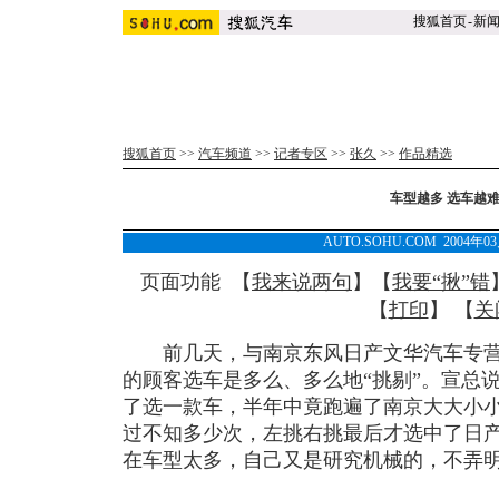
搜狐首页
-
新
搜狐首页
>>
汽车频道
>>
记者专区
>>
张久
>>
作品精选
车型越多 选车越
AUTO.SOHU.COM 2004年0
页面功能 【
我来说两句
】【
我要“揪”错
【
打印
】 【
关
前几天，与南京东风日产文华汽车专营
的顾客选车是多么、多么地“挑剔”。宣总
了选一款车，半年中竟跑遍了南京大大小
过不知多少次，左挑右挑最后才选中了日产
在车型太多，自己又是研究机械的，不弄