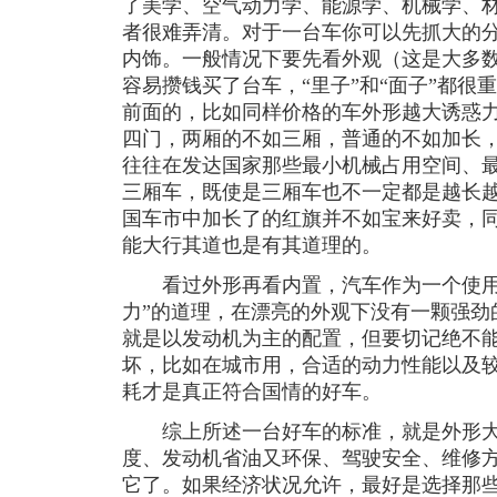
了美学、空气动力学、能源学、机械学、
者很难弄清。对于一台车你可以先抓大的
内饰。一般情况下要先看外观（这是大多
容易攒钱买了台车，“里子”和“面子”都很
前面的，比如同样价格的车外形越大诱惑
四门，两厢的不如三厢，普通的不如加长
往往在发达国家那些最小机械占用空间、
三厢车，既使是三厢车也不一定都是越长
国车市中加长了的红旗并不如宝来好卖，同
能大行其道也是有其道理的。
看过外形再看内置，汽车作为一个使用
力”的道理，在漂亮的外观下没有一颗强劲
就是以发动机为主的配置，但要切记绝不能
坏，比如在城市用，合适的动力性能以及
耗才是真正符合国情的好车。
综上所述一台好车的标准，就是外形大
度、发动机省油又环保、驾驶安全、维修
它了。如果经济状况允许，最好是选择那