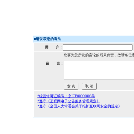
■
请发表您的看法
用 户：
您要为您所发的言论的后果负责，故请各位
留 言：
*经营许可证编号：京ICP00000008号
*遵守《互联网电子公告服务管理规定》
*遵守《全国人大常委会关于维护互联网安全的规定》