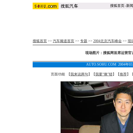
搜狐首页
-
新
搜狐首页
>>
汽车频道首页
>>
专题
>>
2004北京汽车峰会
>>
现
现场图片：搜狐网首席运营官古
AUTO.SOHU.COM 2004年0
页面功能 【
我来说两句
】【
我要“揪”错
】【
推荐
】