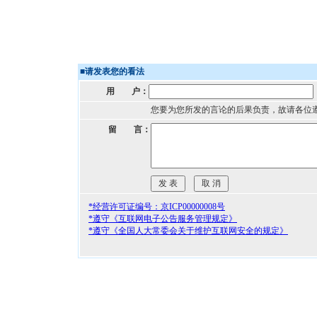
■
请发表您的看法
用 户：
您要为您所发的言论的后果负责，故请各位
留 言：
*经营许可证编号：京ICP00000008号
*遵守《互联网电子公告服务管理规定》
*遵守《全国人大常委会关于维护互联网安全的规定》