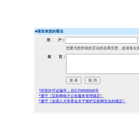
■
请发表您的看法
用 户：
您要为您所发的言论的后果负责，故请各位
留 言：
*经营许可证编号：京ICP00000008号
*遵守《互联网电子公告服务管理规定》
*遵守《全国人大常委会关于维护互联网安全的规定》