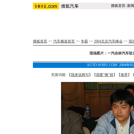
搜狐首页
-
新
搜狐首页
>>
汽车频道首页
>>
专题
>>
2004北京汽车峰会
>>
现
现场图片：一汽吉林汽车驻京
AUTO.SOHU.COM 2004年0
页面功能 【
我来说两句
】【
我要“揪”错
】【
推荐
】