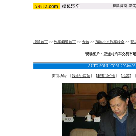
搜狐首页
-
新
搜狐首页
>>
汽车频道首页
>>
专题
>>
2004北京汽车峰会
>>
现
现场图片：亚运村汽车交易市场
AUTO.SOHU.COM 2004年0
页面功能 【
我来说两句
】【
我要“揪”错
】【
推荐
】