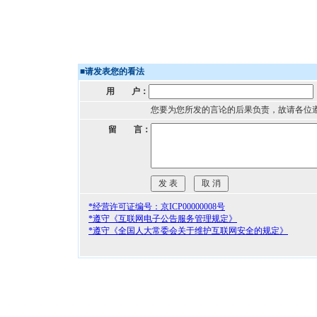
■
请发表您的看法
用 户：
您要为您所发的言论的后果负责，故请各位
留 言：
*经营许可证编号：京ICP00000008号
*遵守《互联网电子公告服务管理规定》
*遵守《全国人大常委会关于维护互联网安全的规定》