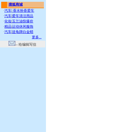
搜狐商城
·
汽车
|
香水扮香爱车
·
汽车
|
爱车清洁用品
·
化妆
|
玉兰油惊爆价
·
精品
|
运动休闲服饰
·
汽车
|
送龟牌白金蜡
更多...
-- 给编辑写信