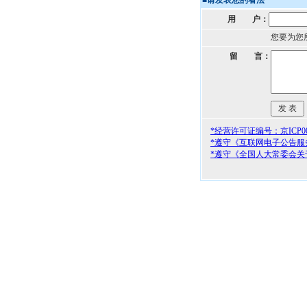
■
请发表您的看法
用 户：
您要为您
留 言：
*经营许可证编号：京ICP000
*遵守《互联网电子公告服
*遵守《全国人大常委会关