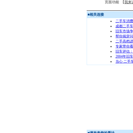
页面功能 【
我来
■
相关连接
二手车消
成都二手
旧车市场争
帮你揭穿
二手高档进
专家带你
旧车评估：长
2004年
当心 二手