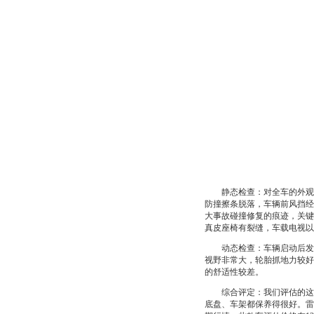
静态检查：对全车的外观进
防撞擦条脱落，车辆前风挡经
大事故碰撞修复的痕迹，关键
真皮座椅有裂缝，车载电视以
动态检查：车辆启动后发动
视野非常大，轮胎抓地力较好
的舒适性较差。
综合评定：我们评估的这款车
底盘、车架都保养得很好。雷