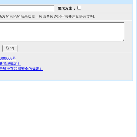
匿名发出：
所发的言论的后果负责，故请各位遵纪守法并注意语言文明。
00008号
务管理规定》
于维护互联网安全的规定》