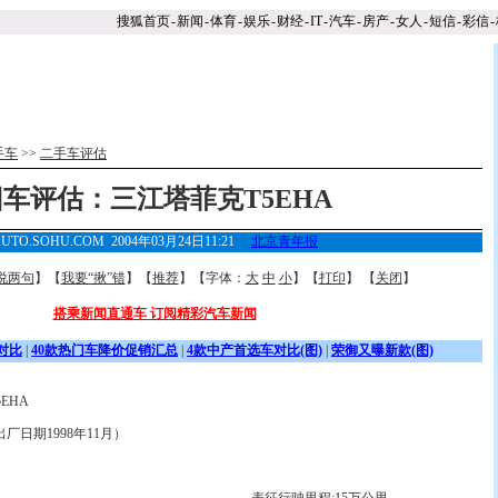
搜狐首页
-
新闻
-
体育
-
娱乐
-
财经
-
IT
-
汽车
-
房产
-
女人
-
短信
-
彩信
-
手车
>>
二手车评估
旧车评估：三江塔菲克T5EHA
UTO.SOHU.COM 2004年03月24日11:21
北京青年报
说两句
】【
我要“揪”错
】【
推荐
】【字体：
大
中
小
】【
打印
】 【
关闭
】
搭乘新闻直通车 订阅精彩汽车新闻
对比
|
40款热门车降价促销汇总
|
4款中产首选车对比(图)
|
荣御又曝新款(图)
EHA
日期1998年11月）