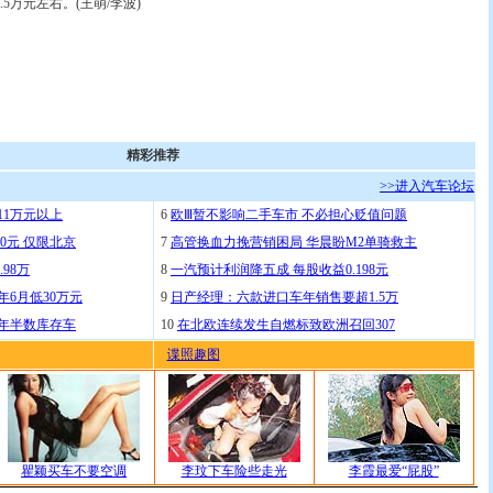
5万元左右。(王萌/李波)
精彩推荐
>>进入汽车论坛
11万元以上
6
欧Ⅲ暂不影响二手车市 不必担心贬值问题
0元 仅限北京
7
高管换血力挽营销困局 华晨盼M2单骑救主
.98万
8
一汽预计利润降五成 每股收益0.198元
年6月低30万元
9
日产经理：六款进口车年销售要超1.5万
去年半数库存车
10
在北欧连续发生自燃标致欧洲召回307
谍照趣图
瞿颖买车不要空调
李玟下车险些走光
李霞最爱“屁股”