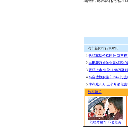
期行情，此款车评估价格在13.
汽车新闻排行TOP10
1
热销车型价格回升 新三样
2
丰田花冠威驰全系优惠400
3
双环上市 售价11.98万至15
4
马自达旗舰跑车RX-8比去
5
库存减20万 五个月消化
汽车娱乐
刘德华撞车 吓傻若英