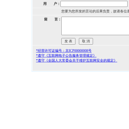
用 户：
您要为您所发的言论的后果负责，故请各位
留 言：
*经营许可证编号：京ICP00000008号
*遵守《互联网电子公告服务管理规定》
*遵守《全国人大常委会关于维护互联网安全的规定》