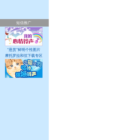
短信推广
“悬赏”鲜明个性图片
摩托罗拉和弦下载专区