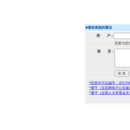
■
请发表您的看法
用 户：
您要为您
留 言：
*经营许可证编号：京ICP000
*遵守《互联网电子公告服
*遵守《全国人大常委会关