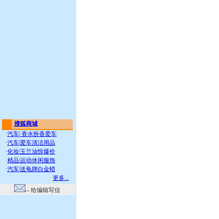
搜狐商城
·
汽车
|
香水扮香爱车
·
汽车
|
爱车清洁用品
·
化妆
|
玉兰油惊爆价
·
精品
|
运动休闲服饰
·
汽车
|
送龟牌白金蜡
更多...
-- 给编辑写信