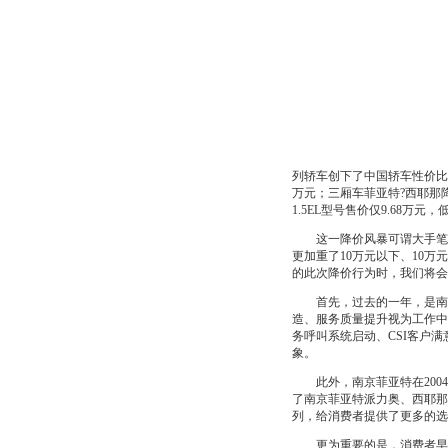
列轿车创下了中国轿车性价比的新
万元；三厢车菲亚特?西耶那降
1.5EL型号售价仅9.68万元，
这一降价风暴可谓大手笔—
更加重了10万元以下、10
的此次降价行为时，我们将会
首先，过去的一年，是南京
造、服务质量提升视为工作中
务呼叫系统启动、CSI客户
象。
此外，南京菲亚特在2004
了南京菲亚特派力奥、西耶那、
列，给消费者提供了更多的选
更为重要的是，消费者早已