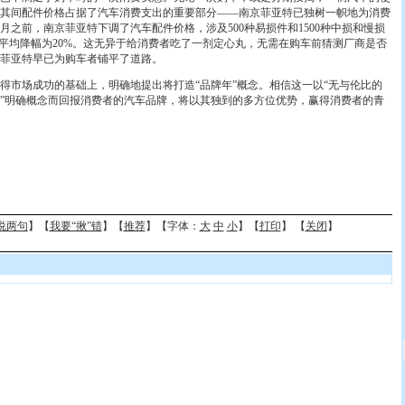
其间配件价格占据了汽车消费支出的重要部分——南京菲亚特已独树一帜地为消费
月之前，南京菲亚特下调了汽车配件价格，涉及500种易损件和1500种中损和慢损
，平均降幅为20%。这无异于给消费者吃了一剂定心丸，无需在购车前猜测厂商是否
菲亚特早已为购车者铺平了道路。
市场成功的基础上，明确地提出将打造“品牌年”概念。相信这一以“无与伦比的
”明确概念而回报消费者的汽车品牌，将以其独到的多方位优势，赢得消费者的青
说两句
】【
我要“揪”错
】【
推荐
】【字体：
大
中
小
】【
打印
】 【
关闭
】