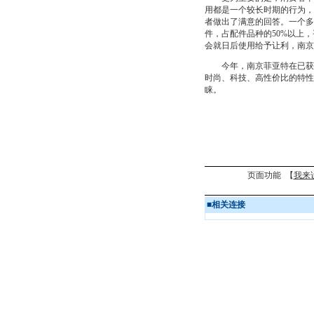
用都是一个较长时期的行为，
者做出了满意的回答。一个多
件，占配件品种的50%以上
会就日后使用给予让利，南京
今年，南京菲亚特在已获得
时尚、科技、高性价比的特性
睐。
页面功能 【
我来
■
相关连接