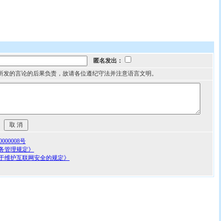
匿名发出：
所发的言论的后果负责，故请各位遵纪守法并注意语言文明。
00008号
务管理规定》
于维护互联网安全的规定》