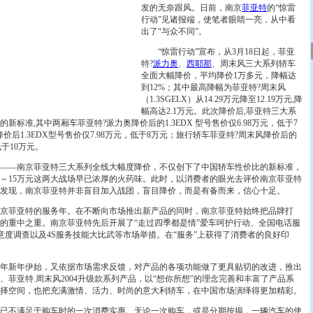
发的无奈跟风。日前，南京
菲亚特
的“惊雷
行动”见诸报端，使笔者眼睛一亮，从中看
出了“与众不同”。
“惊雷行动”宣布，从3月18日起，菲亚
特?
派力奥
、
西耶那
、周末风三大系列轿车
全面大幅降价，平均降价1万多元，降幅达
到12%；其中最高降幅为菲亚特?周末风
（1.3SGELX）从14.29万元降至12.19万元,降
幅高达2.1万元。此次降价后,菲亚特三大系
标准,其中两厢车菲亚特?派力奥降价后的1.3EDX 型号售价仅6.98万元，低于7
价后1.3EDX型号售价仅7.98万元，低于8万元；旅行轿车菲亚特?周末风降价后的
低于10万元。
—南京菲亚特三大系列全线大幅度降价，不仅创下了中国轿车性价比的新标准，
万元～15万元这两大战场早已浓厚的火药味。此时，以消费者的眼光去评价南京菲亚特
发现，南京菲亚特并非盲目加入战团，盲目降价，而是有备而来，信心十足。
菲亚特的服务年。在不断向市场推出新产品的同时，南京菲亚特始终把品牌打
的重中之重。南京菲亚特先后开展了“走过四季都是情”爱车呵护行动、全国电话服
满意度调查以及4S服务技能大比武等市场举措。在“服务”上获得了消费者的良好印
年新年伊始，又依据市场需求反馈，对产品的各项功能做了更具贴切的改进，推出
菲亚特.周末风2004升级款系列产品，以“想你所想”的理念完善和丰富了产品系
择空间，也把充满激情、活力、时尚的意大利轿车，在中国市场演绎得更加精彩。
不满足于购车时的一次消费实惠。无论一次购车，或是分期按揭，一辆汽车的使