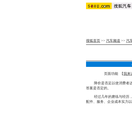
搜狐首页
>>
汽车频道
>>
汽
页面功能 【
我来
降价是否足以使消费者达成认
答案是否定的。
经过几年的磨练与经历，消
配件、服务、企业成本实力以