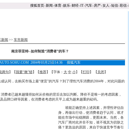
搜狐首页
-
新闻
-
体育
-
娱乐
-
财经
-
IT
-
汽车
-
房产
-
女人
-
短信
-
彩信
-
车新闻
>>
车市新闻
南京菲亚特--如何制造“消费者”的车？
AUTO.SOHU.COM 2004年03月25日14:36 搜狐汽车
说两句
】【
我要“揪”错
】【
推荐
】【字体：
大
中
小
】【
打印
】 【
关闭
】
同，去购买市场上最“便宜”的汽车？到了理性汽车消费的2004年，对此问题的
费者已越来越懂得如何从价格的背后去加以判断。降价不是唯一的考虑因素，
及品牌口碑等因素，在消费者考虑的天平上成为越来
越重的砝码。
谁能正确坚持上述因素，并理性评估自
身，再做出行动，使消费者趋于认同，谁才
能在市场中站稳脚跟，更图未来。当然，各
汽车厂商对此并非不知，谁不视其为切肤之
痛？更急迫的原因，来自于快速竞争节奏引