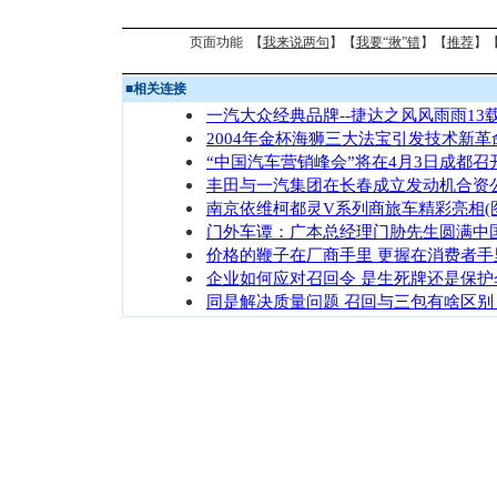
页面功能 【
我来说两句
】【
我要“揪”错
】【
推荐
】
■
相关连接
一汽大众经典品牌--捷达之风风雨雨13
2004年金杯海狮三大法宝引发技术新革
“中国汽车营销峰会”将在4月3日成都召
丰田与一汽集团在长春成立发动机合资
南京依维柯都灵V系列商旅车精彩亮相(
门外车谭：广本总经理门胁先生圆满中
价格的鞭子在厂商手里 更握在消费者手
企业如何应对召回令 是生死牌还是保护
同是解决质量问题 召回与三包有啥区别