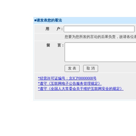
■
请发表您的看法
用 户：
您要为您所发的言论的后果负责，故请各位
留 言：
*经营许可证编号：京ICP00000008号
*遵守《互联网电子公告服务管理规定》
*遵守《全国人大常委会关于维护互联网安全的规定》