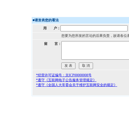
■
请发表您的看法
用 户：
您要为您所发的言论的后果负责，故请各位
留 言：
*经营许可证编号：京ICP00000008号
*遵守《互联网电子公告服务管理规定》
*遵守《全国人大常委会关于维护互联网安全的规定》