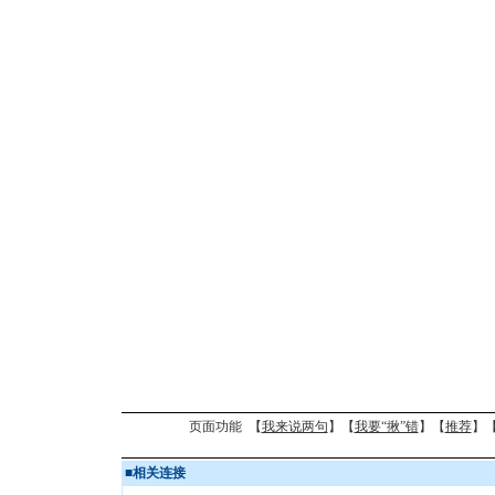
页面功能 【
我来说两句
】【
我要“揪”错
】【
推荐
】
■
相关连接