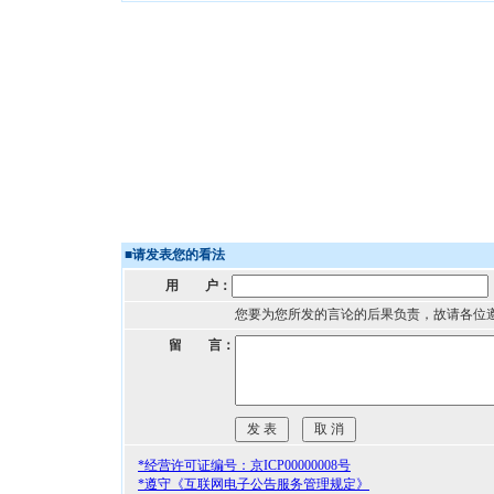
■
请发表您的看法
用 户：
您要为您所发的言论的后果负责，故请各位
留 言：
*经营许可证编号：京ICP00000008号
*遵守《互联网电子公告服务管理规定》