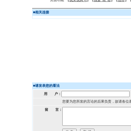
页面功能 【
我来说两句
】【
我要“揪”错
】【
推荐
】
■
相关连接
■
请发表您的看法
用 户：
您要为您所发的言论的后果负责，故请各位
留 言：