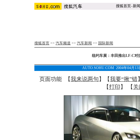
搜狐首页
-
新
搜狐首页
>>
汽车频道
>>
汽车新闻
>>
国际新闻
纽约车展：丰田推出LF-C对抗
AUTO.SOHU.COM 2004年04月1
页面功能 【
我来说两句
】【
我要“揪”错
【
打印
】 【
关