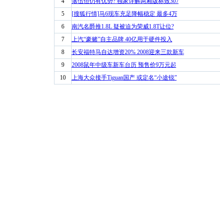
4
落伍但仍有优势? 独家详解两厢版标致307
5
[搜狐行情]马6现车充足降幅稳定 最多4万
6
南汽名爵推1.8L 疑被迫为荣威1.8T让位?
7
上汽“豪赌”自主品牌 40亿用于硬件投入
8
长安福特马自达增资20% 2008迎来三款新车
9
2008鼠年中级车新车台历 预售价9万元起
10
上海大众接手Tiguan国产 或定名“小途锐”