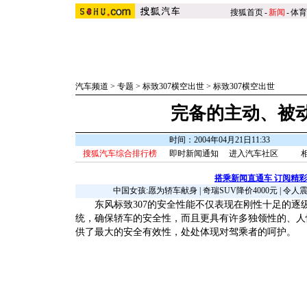
搜狐首页
-
新闻
-
体育
汽车频道
>
专题
>
标致307横空出世
>
标致307横空出世
完备的主动、被
时间：2004年04月21日11:33
搜狐汽车综合排行榜
即时新闻通知
进入汽车社区
搭乘新闻直通车 订阅精
中国女孩:愿为轿车献身
|
奇瑞SUV降价4000元
|
令人
东风标致307的安全性能不仅表现在刚性十足的逐
统，确保轿车的安全性，而且更具有许多独领性的、人
供了最大的安全有效性，处处体现对驾乘者的呵护。