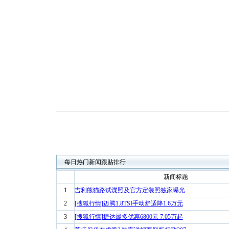
每日热门新闻跟贴排行
新闻标题
1
吉利熊猫路试谍照及官方定装照独家曝光
2
[搜狐行情]迈腾1.8TSI手动舒适降1.6万元
3
[搜狐行情]捷达最多优惠6800元 7.05万起