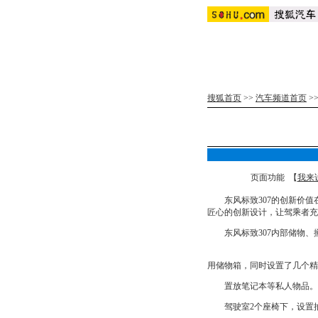
搜狐首页
>>
汽车频道首页
>
页面功能 【
我来
东风标致307的创新价值
匠心的创新设计，让驾乘者充
东风标致307内部储物、
用储物箱，同时设置了几个精
置放笔记本等私人物品。
驾驶室2个座椅下，设置抽