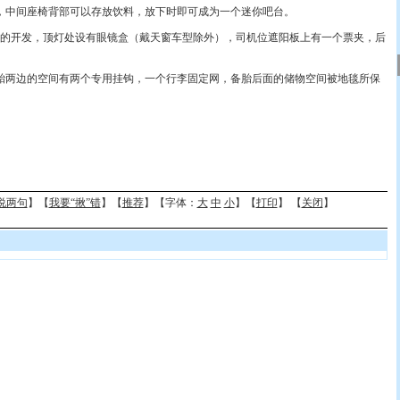
中间座椅背部可以存放饮料，放下时即可成为一个迷你吧台。
开发，顶灯处设有眼镜盒（戴天窗车型除外），司机位遮阳板上有一个票夹，后
胎两边的空间有两个专用挂钩，一个行李固定网，备胎后面的储物空间被地毯所保
说两句
】【
我要“揪”错
】【
推荐
】【字体：
大
中
小
】【
打印
】 【
关闭
】