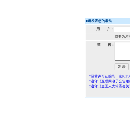
■
请发表您的看法
用 户：
您要为您
留 言：
*经营许可证编号：京ICP000
*遵守《互联网电子公告服
*遵守《全国人大常委会关