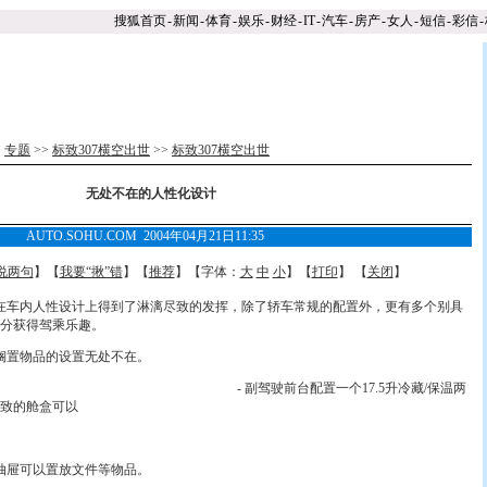
搜狐首页
-
新闻
-
体育
-
娱乐
-
财经
-
IT
-
汽车
-
房产
-
女人
-
短信
-
彩信
-
>
专题
>>
标致307横空出世
>>
标致307横空出世
无处不在的人性化设计
AUTO.SOHU.COM 2004年04月21日11:35
说两句
】【
我要“揪”错
】【
推荐
】【字体：
大
中
小
】【
打印
】 【
关闭
】
在车内人性设计上得到了淋漓尽致的发挥，除了轿车常规的配置外，更有多个别具
分获得驾乘乐趣。
搁置物品的设置无处不在。
- 副驾驶前台配置一个17.5升冷藏/保温两
致的舱盒可以
屉可以置放文件等物品。