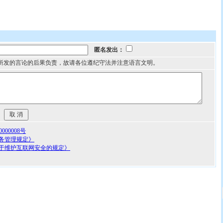
匿名发出：
所发的言论的后果负责，故请各位遵纪守法并注意语言文明。
00008号
务管理规定》
于维护互联网安全的规定》