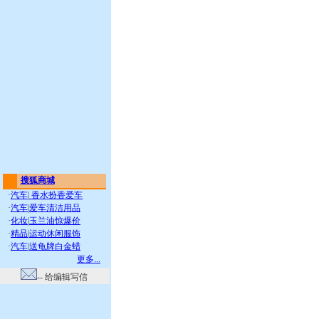
搜狐商城
·
汽车
|
香水扮香爱车
·
汽车
|
爱车清洁用品
·
化妆
|
玉兰油惊爆价
·
精品
|
运动休闲服饰
·
汽车
|
送龟牌白金蜡
更多...
-- 给编辑写信