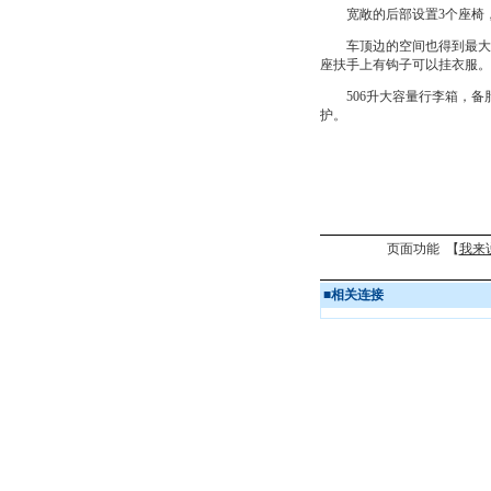
宽敞的后部设置3个座椅，
车顶边的空间也得到最大的
座扶手上有钩子可以挂衣服。
506升大容量行李箱，备
护。
页面功能 【
我来
■
相关连接