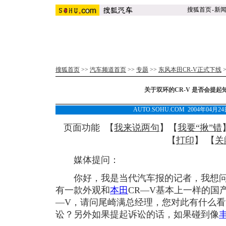
搜狐首页
-
新
搜狐首页
>>
汽车频道首页
>>
专题
>>
东风本田CR-V正式下线
关于双环的CR-V 是否会提
AUTO.SOHU.COM 2004年04月
页面功能 【
我来说两句
】【
我要“揪”错
【
打印
】 【
关
媒体提问：
你好，我是当代汽车报的记者，我想问
有一款外观和
本田
CR—V基本上一样的国
—V，请问尾崎满总经理，您对此有什么
讼？另外如果提起诉讼的话，如果碰到像