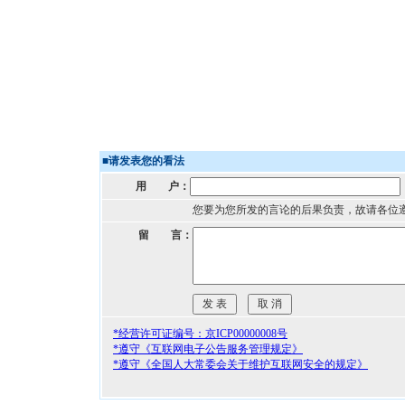
■
请发表您的看法
用 户：
您要为您所发的言论的后果负责，故请各位
留 言：
*经营许可证编号：京ICP00000008号
*遵守《互联网电子公告服务管理规定》
*遵守《全国人大常委会关于维护互联网安全的规定》