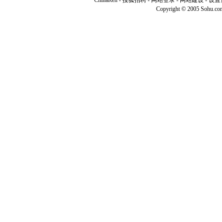
ChinaRen
-
搜狐招聘
-
网站登录
- 网站建设 -
设置
Copyright © 2005 Sohu.