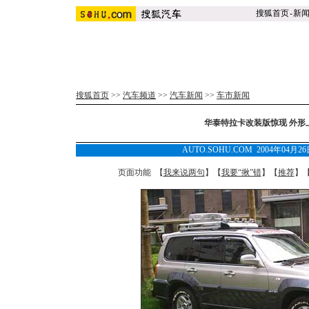
搜狐首页
-
新
搜狐首页
>>
汽车频道
>>
汽车新闻
>>
车市新闻
华泰特拉卡改装版惊现 外形
AUTO.SOHU.COM 2004年04月
页面功能 【
我来说两句
】【
我要“揪”错
】【
推荐
】