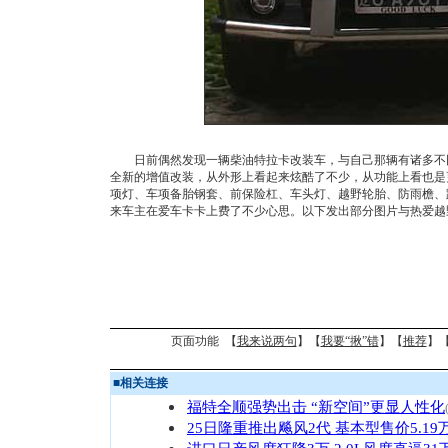
日前偶然发现一辆柴油特拉卡改装车，与自己那辆有诸多不同
全新的增值改装，从外形上看起来炫酷了不少，从功能上看也是
项灯、车项备胎钢套、前保险杠、车头灯、越野轮胎、防雨檐、
来车主在爱车卡卡上费了不少心思。以下发出部分
图片与热爱越
页面功能 【
我来说两句
】【
我要“揪”错
】【
推荐
】
■
相关连接
福特全顺强势出击 “新空间”更显人性化
25日隆重推出飚风2代 基本型售价5.19