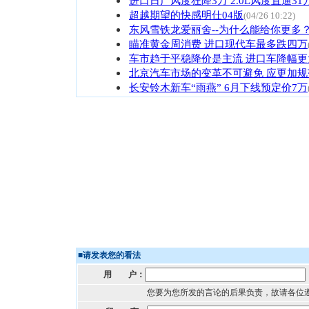
进口日产风度狂降3万 2.0L风度直逼31
超越期望的快感明仕04版
(04/26 10:22)
东风雪铁龙爱丽舍--为什么能给你更多
瞄准黄金周消费 进口现代车最多跌四万
车市趋于平稳降价是主流 进口车降幅更
北京汽车市场的变革不可避免 应更加规
长安铃木新车“雨燕” 6月下线预定价7万
■
请发表您的看法
用 户：
您要为您所发的言论的后果负责，故请各位