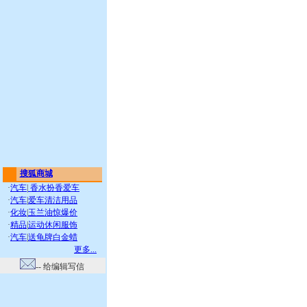
搜狐商城
·
汽车
|
香水扮香爱车
·
汽车
|
爱车清洁用品
·
化妆
|
玉兰油惊爆价
·
精品
|
运动休闲服饰
·
汽车
|
送龟牌白金蜡
更多...
-- 给编辑写信