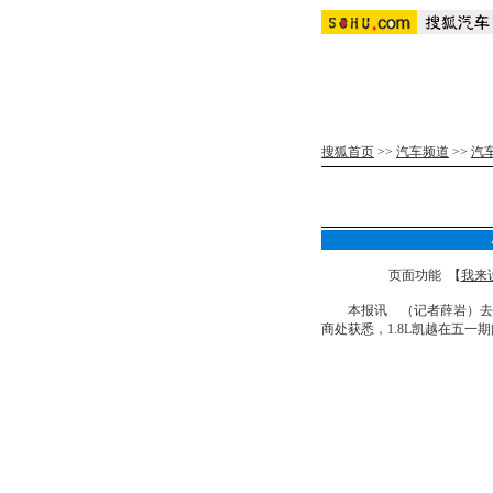
搜狐首页
>>
汽车频道
>>
汽
页面功能 【
我来
本报讯 （记者薛岩）去
商处获悉，1.8L凯越在五一期