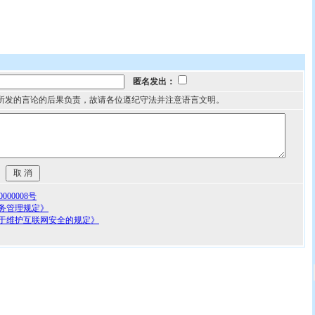
匿名发出：
所发的言论的后果负责，故请各位遵纪守法并注意语言文明。
00008号
务管理规定》
于维护互联网安全的规定》