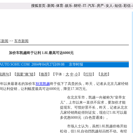
搜狐首页
-
新闻
-
体育
-
娱乐
-
财经
-
IT
-
汽车
-
房产
-
女人
-
短信
-
彩信
-
车新闻
>>
车市新闻
加价车凯越终于让利 1.8L最高可达6000元
AUTO.SOHU.COM 2004年04月27日09:08 京华时报
说两句
】【
我要“揪”错
】【
推荐
】【字体：
大
中
小
】【
打印
】 【
关闭
】
年以来最著名的加价车
别克
凯越
终于低下了高贵的头，昨天，记者从北京几家经销
间让利促销，让利幅度最高可达6000元，降至17.38万元。
在北京车市，凯越一向被称为“皇帝女
儿”，上市以来一直供不应求，要加价才能
提现车。可惜好景不长，昨天，记者从北京
几家经销商处得到证实，现在订1.8L可以最
多优惠6000元（白色普通漆）。
市场人士认为，虽然1.8L凯越价格开始
松动，但1.6L自动挡凯越却岿然不动。有经