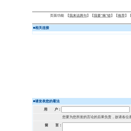
页面功能 【
我来说两句
】【
我要“揪”错
】【
推荐
】
■
相关连接
■
请发表您的看法
用 户：
您要为您所发的言论的后果负责，故请各位
留 言：