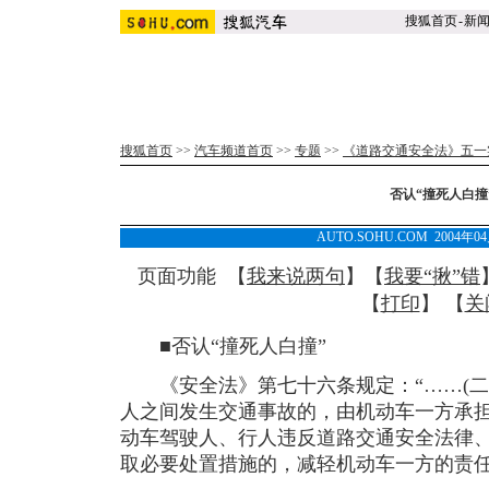
搜狐首页
-
新
搜狐首页
>>
汽车频道首页
>>
专题
>>
《道路交通安全法》五一
否认“撞死人白撞
AUTO.SOHU.COM 2004年0
页面功能 【
我来说两句
】【
我要“揪”错
【
打印
】 【
关
■否认“撞死人白撞”
《安全法》第七十六条规定：“……(二
人之间发生交通事故的，由机动车一方承
动车驾驶人、行人违反道路交通安全法律
取必要处置措施的，减轻机动车一方的责