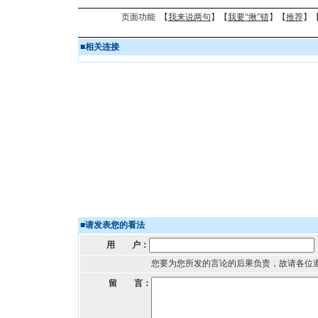
页面功能 【
我来说两句
】【
我要“揪”错
】【
推荐
】
■
相关连接
■
请发表您的看法
用 户：
您要为您所发的言论的后果负责，故请各位
留 言：