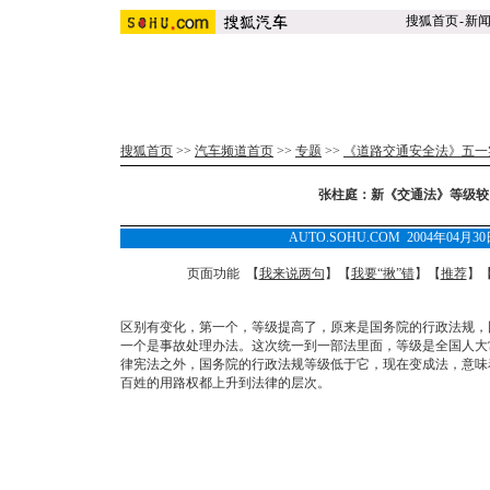
搜狐首页
-
新
搜狐首页
>>
汽车频道首页
>>
专题
>>
《道路交通安全法》五一
张柱庭：新《交通法》等级较
AUTO.SOHU.COM 2004年04月
页面功能 【
我来说两句
】【
我要“揪”错
】【
推荐
】
区别有变化，第一个，等级提高了，原来是国务院的行政法规，
一个是事故处理办法。这次统一到一部法里面，等级是全国人大
律宪法之外，国务院的行政法规等级低于它，现在变成法，意味
百姓的用路权都上升到法律的层次。