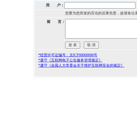
用 户：
您要为您所发的言论的后果负责，故请各位
留 言：
*经营许可证编号：京ICP00000008号
*遵守《互联网电子公告服务管理规定》
*遵守《全国人大常委会关于维护互联网安全的规定》