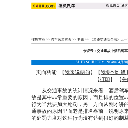
搜狐首页
-
新
搜狐首页
>>
汽车频道首页
>>
专题
>>
《道路交通安全法》五一
余凌云：交通事故中酒后驾车
AUTO.SOHU.COM 2004年04月
页面功能 【
我来说两句
】【
我要“揪”错
【
打印
】 【
关
从交通事故的统计情况来看，酒后驾车
故是其中非常重要的原因，而且排的位置
行为当然要加大处罚，另一方面从刚才讲
通事故的原因里面老是排名靠前，说明原
的处罚力度对这种行为没有达到很好的制