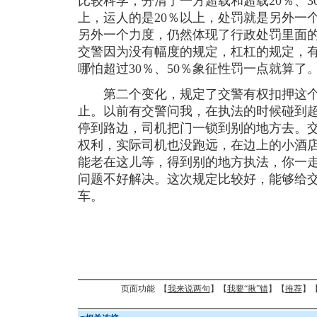
比较科学，分清了一方超载和超载20％、3
上，运人的是20％以上，处罚就是另外一个
另外一个力度，仍然体现了行政处罚里面
交警因为没有幅度的规定，杠杠的规定，
哪怕超过30％、50％象征性罚一点就算了
第二个变化，规定了交警有权扣押这个
止。以前有交警问我，在执法的时候碰到
停到路边，司机把门一锁到别的地方去。
权利，实际司机也没跑远，在边上的小酒
能老在这儿等，得到别的地方执法，你一
问题不好解决。这次规定比较好，能够给
车。
页面功能 【
我来说两句
】【
我要“揪”错
】【
推荐
】