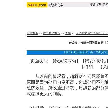
搜狐首页
-
新
搜狐首页
>>
汽车频道首页
>>
专题
>>
《道路交通安全法》五一
余凌云：超载处罚问题在新法
AUTO.SOHU.COM 2004年04月
页面功能 【
我来说两句
】【
我要“揪”错
【
打印
】 【
关
从以前的情况看，超载这个问题屡禁不
原因是因为处罚力度不高，造成处罚不能
经济效益，所以通过超载，用超载的部分
式谋求更大的利润。