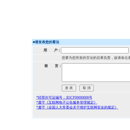
■
请发表您的看法
用 户：
您要为您所发的言论的后果负责，故请各位
留 言：
*经营许可证编号：京ICP00000008号
*遵守《互联网电子公告服务管理规定》
*遵守《全国人大常委会关于维护互联网安全的规定》