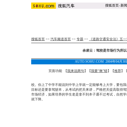
搜狐首页
-
新
搜狐首页
>>
汽车频道首页
>>
专题
>>
《道路交通安全法》五一
余凌云：驾校是市场行为所以
AUTO.SOHU.COM 2004年04月
页面功能 【
我来说两句
】【
我要“揪”错
】【
推荐
】
校。你上了中学不能说到中学上学就一定能够考上大学，要包我
目标还是要拿驾驶本，从考试的把关来讲，严格把关提高取得驾
市场经济，如果培养的学生老是拿不到本子通不过考试，自然学
就下降。