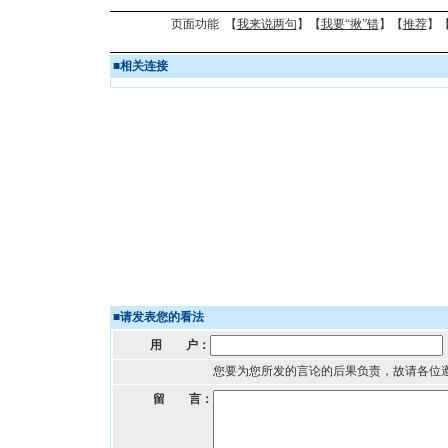
页面功能 【
我来说两句
】【
我要“揪”错
】【
推荐
】
■
相关连接
■
请发表您的看法
用 户：
您要为您所发的言论的后果负责，故请各位
留 言：