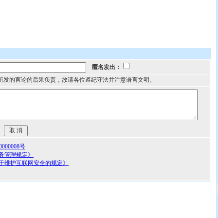
匿名发出：
所发的言论的后果负责，故请各位遵纪守法并注意语言文明。
00008号
务管理规定》
于维护互联网安全的规定》