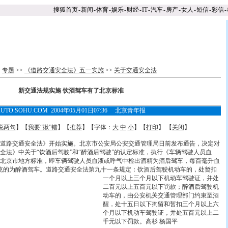
搜狐首页
-
新闻
-
体育
-
娱乐
-
财经
-
IT
-
汽车
-
房产
-
女人
-
短信
-
彩信
-
>
专题
>>
《道路交通安全法》五一实施
>>
关于交通安全法
新交通法规实施 饮酒驾车有了北京标准
AUTO.SOHU.COM 2004年05月01日07:36 北京青年报
说两句
】【
我要“揪”错
】【
推荐
】【字体：
大
中
小
】【
打印
】 【
关闭
】
路交通安全法》开始实施。北京市公安局公安交通管理局日前发布通告，决定对
全法》中关于“饮酒后驾驶”和“醉酒后驾驶”的认定标准，执行《车辆驾驶人员血
北京市地方标准，即车辆驾驶人员血液或呼气中检出酒精为酒后驾车，每百毫升血
毫克的为醉酒驾车。
道路交通安全法第九十一条规定：饮酒后驾驶机动车的，处暂扣
一个月以上三个月以下机动车驾驶证，并处
二百元以上五百元以下罚款；醉酒后驾驶机
动车的，由公安机关交通管理部门约束至酒
醒，处十五日以下拘留和暂扣三个月以上六
个月以下机动车驾驶证，并处五百元以上二
千元以下罚款。高杉 杨国平