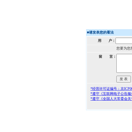
■
请发表您的看法
用 户：
您要为您
留 言：
*经营许可证编号：京ICP000
*遵守《互联网电子公告服
*遵守《全国人大常委会关