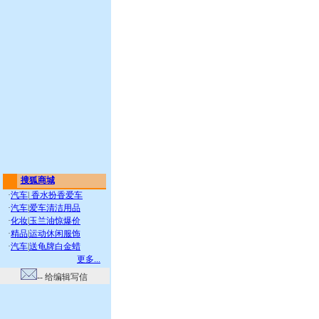
搜狐商城
·
汽车
|
香水扮香爱车
·
汽车
|
爱车清洁用品
·
化妆
|
玉兰油惊爆价
·
精品
|
运动休闲服饰
·
汽车
|
送龟牌白金蜡
更多...
-- 给编辑写信