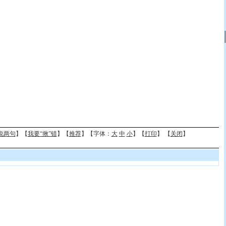
说两句
】【
我要“揪”错
】【
推荐
】【字体：
大
中
小
】【
打印
】 【
关闭
】