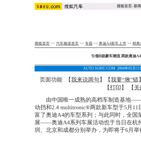
搜狐首页
-
新
搜狐首页
>>
汽车频道首页
>>
专题
>>
奥迪A4新车上市
>>
精典
引领B级豪车潮流 两款奥迪A
AUTO.SOHU.COM 2004年05月
页面功能 【
我来说两句
】【
我要“揪”错
【
打印
】 【
关
由中国唯一成熟的高档车制造基地——
动挡和2.4 multitronic®两款新车型于
富了奥迪A4的车型系列；与此同时，全国
展——奥迪A4系列车展活动也于当日在杭
圳、北京和成都分别举办，为即将于6月举