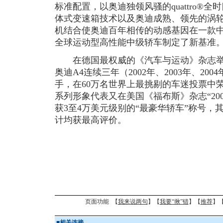
标准配置，以奥迪独领风骚的quattro®全时四驱
体式变速箱技术以及奥迪成熟、领先的涡
机结合使奥迪百年相传的动感基因在一款
全球运动型高性能中级轿车制定了新基准
在德国最权威的《汽车与运动》杂志举办
奥迪A4连续三年（2002年、2003年、2
手，在60万名世界上最挑剔的车迷投票中
系列形象代表又在美国《福布斯》杂志“20
获3至4万美元级别的“最豪华轿车”称号，
计均获最高评价。
页面功能 【
我来说两句
】【
我要“揪”错
】【
推荐
】
■
相关连接