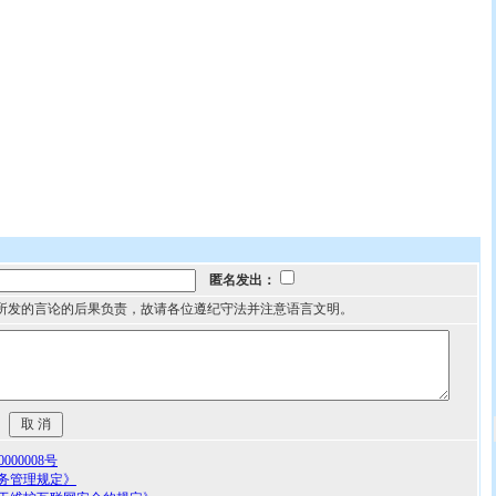
匿名发出：
所发的言论的后果负责，故请各位遵纪守法并注意语言文明。
00008号
务管理规定》