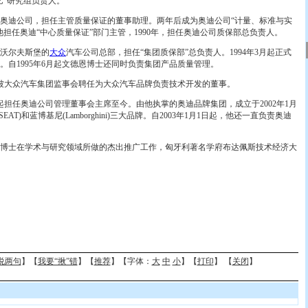
艺”研究组负责人。
奥迪公司，担任主管质量保证的董事助理。两年后成为奥迪公司“计量、标准与实
，他担任奥迪“中心质量保证”部门主管，1990年，担任奥迪公司质保部总负责人。
沃尔夫斯堡的
大众
汽车公司总部，担任“集团质保部”总负责人。1994年3月起正式
。自1995年6月起文德恩博士还同时负责集团产品质量管理。
被大众汽车集团监事会聘任为大众汽车品牌负责技术开发的董事。
起担任奥迪公司管理董事会主席至今。由他执掌的奥迪品牌集团，成立于2002年1月
(SEAT)和蓝博基尼(Lamborghini)三大品牌。自2003年1月1日起，他还一直负责奥迪
博士在学术与研究领域所做的杰出推广工作，匈牙利著名学府布达佩斯技术经济大
说两句
】【
我要“揪”错
】【
推荐
】【字体：
大
中
小
】【
打印
】 【
关闭
】