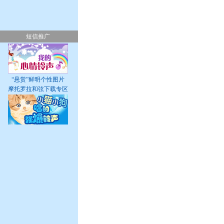
短信推广
“悬赏”鲜明个性图片
摩托罗拉和弦下载专区