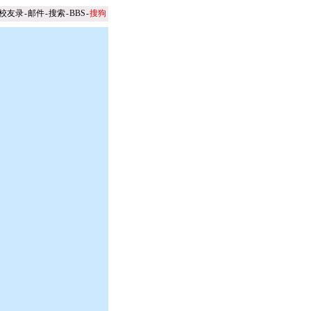
校友录
-
邮件
-
搜索
-
BBS
-
搜狗