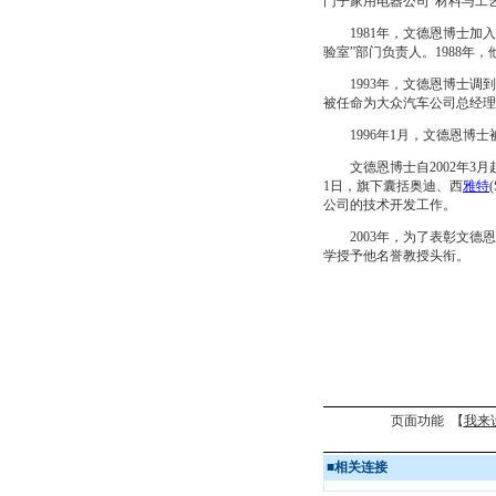
门子家用电器公司“材料与工
1981年，文德恩博士加入
验室”部门负责人。1988年
1993年，文德恩博士调到
被任命为大众汽车公司总经理
1996年1月，文德恩博士
文德恩博士自2002年3月
1日，旗下囊括奥迪、西
雅特
公司的技术开发工作。
2003年，为了表彰文德恩
学授予他名誉教授头衔。
页面功能 【
我来
■
相关连接