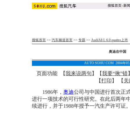
搜狐首页
-
新
搜狐首页
>>
汽车频道首页
>>
专题
>>
AudiA8 L 6.0 quattro上市
奥迪在中国
AUTO.SOHU.COM 2004年0
页面功能 【
我来说两句
】【
我要“揪”错
【
打印
】 【
关
1986年，
奥迪
公司与中国进行首次正
进行一项技术的可行性研究。在此后两年
续进行，并于1988年授予一汽生产许可证