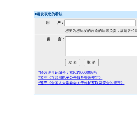
■
请发表您的看法
用 户：
您要为您所发的言论的后果负责，故请各位
留 言：
*经营许可证编号：京ICP00000008号
*遵守《互联网电子公告服务管理规定》
*遵守《全国人大常委会关于维护互联网安全的规定》