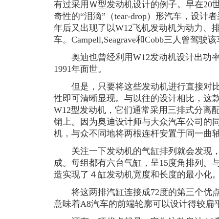
有过采用Ｗ型发动机设计的例子。早在20世纪
奇性的“泪滴”（tear-drop）形汽车，设
年后又出现了以W12飞机发动机为动力、排
车。Campell,Seagrave和Cobb三人曾
奥迪也曾经利用W12发动机设计出功率达5
1991年面世。
但是，只要将这些发动机进行直接对比
性即可清晰显现。与以往的设计相比，这
W12型发动机，它们通常采用三排式分离
销上。因为奥迪设计师与大众汽车公司的同
机，与众不同地将两根连杆安置于同一曲
关注一下发动机的气缸排列就会发现，它
成。每组都有六台气缸，呈15度角排列。
造实现了４缸发动机宽度和长度的最小化
将这两排汽缸连接成72度的第三个优点
意味着A8汽车的前端轮廓可以设计得较扁