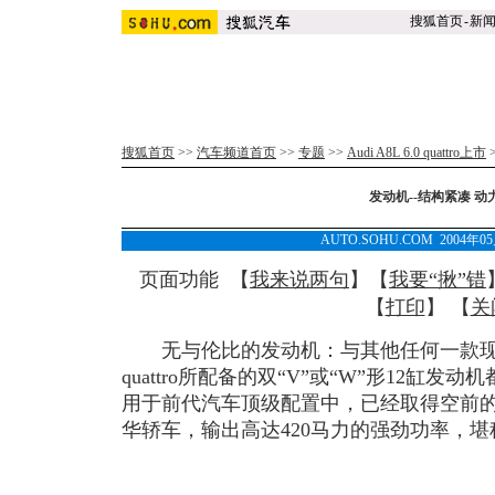
搜狐首页
-
新
搜狐首页
>>
汽车频道首页
>>
专题
>>
Audi A8L 6.0 quattro上市
发动机--结构紧凑 动
AUTO.SOHU.COM 2004年0
页面功能 【
我来说两句
】【
我要“揪”错
【
打印
】 【
关
无与伦比的发动机：与其他任何一款现代发
quattro所配备的双“V”或“W”形12缸
用于前代汽车顶级配置中，已经取得空前的
华轿车，输出高达420马力的强劲功率，