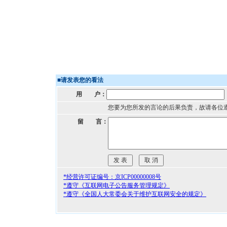
■
请发表您的看法
用 户：
您要为您所发的言论的后果负责，故请各位
留 言：
*经营许可证编号：京ICP00000008号
*遵守《互联网电子公告服务管理规定》
*遵守《全国人大常委会关于维护互联网安全的规定》