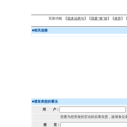
页面功能 【
我来说两句
】【
我要“揪”错
】【
推荐
】
■
相关连接
■
请发表您的看法
用 户：
您要为您所发的言论的后果负责，故请各位
留 言：