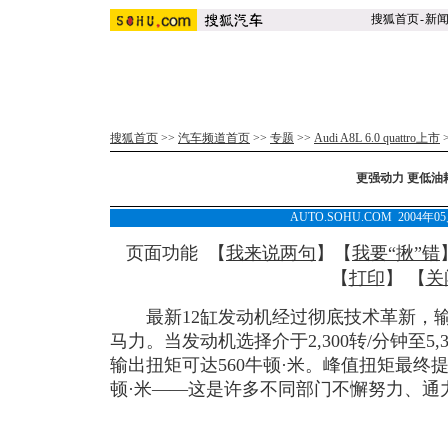
搜狐首页
-
新
搜狐首页
>>
汽车频道首页
>>
专题
>>
Audi A8L 6.0 quattro上市
更强动力 更低油
AUTO.SOHU.COM 2004年0
页面功能 【
我来说两句
】【
我要“揪”错
【
打印
】 【
关
最新12缸发动机经过彻底技术革新，输出
马力。当发动机选择介于2,300转/分钟至5
输出扭矩可达560牛顿·米。峰值扭矩最终提
顿·米——这是许多不同部门不懈努力、通